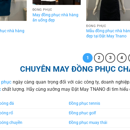
ĐỒNG PHỤC
May đồng phục nhà hàng
ăn uống đẹp
ĐỒNG PHỤC
hục nhà hàng
Mẫu đồng phục nhà hà
đẹp tại Đặt May Tnano
1
2
3
4
CHUYÊN MAY ĐỒNG PHỤC CHẤ
 phục
ngày càng quan trọng đối với các công ty, doanh nghiệ
c
chất lượng. Hãy cùng xưởng may Đặt May TNANO đi tìm hiểu q
bóng đá
Đồng phục tennis
bóng rổ
Đồng phục golf
bóng chuyền
Đồng phục muay thái