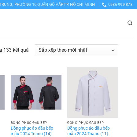
TRUNG, PHƯỜNG 10,QUẬN GÒ VẤP,TP. HỒ CHÍ MINH
0936 999 878
Đã
a 133 kết quả
sắp
xếp
theo
mới
nhất
ĐỒNG PHỤC ĐẦU BẾP
ĐỒNG PHỤC ĐẦU BẾP
Đồng phục áo đầu bếp
Đồng phục áo đầu bếp
mẫu 2024 Tnano (14)
mẫu 2024 Tnano (11)