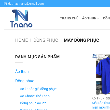
Bỏ
datmaytnano@gmail.com
qua
nội
TRANG CHỦ
ÁO THUN
ĐỒN
dung
HOME
|
ĐỒNG PHỤC
|
MAY ĐỒNG PHỤC
DANH MỤC SẢN PHẨM
Áo thun
Đồng phục
Áo khoác gió đồng phục
Áo Khoác Thể Thao
ÁO THUN ĐE
Mẫu áo thu
Đồng phục áo lớp
niên mới n