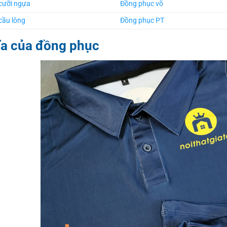
ưỡi ngựa
Đồng phục võ
cầu lông
Đồng phục PT
ĩa của đồng phục