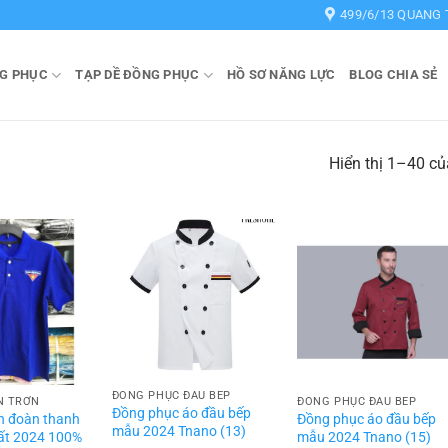
499/6/13 QUANG 
G PHỤC
TẠP DỀ ĐỒNG PHỤC
HỒ SƠ NĂNG LỰC
BLOG CHIA SẺ
Hiển thị 1–40 củ
ĐỒNG PHỤC ĐẦU BẾP
N TRƠN
ĐỒNG PHỤC ĐẦU BẾP
Đồng phục áo đầu bếp
n đoàn thanh
Đồng phục áo đầu bếp
mẫu 2024 Tnano (13)
hất 2024 100%
mẫu 2024 Tnano (15)