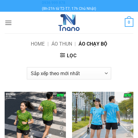
Bỏ
0936 999 878
(8h-21h từ T2-T7; 17h Chủ Nhật)
qua
nội
0
dung
HOME
|
ÁO THUN
|
ÁO CHẠY BỘ
LỌC