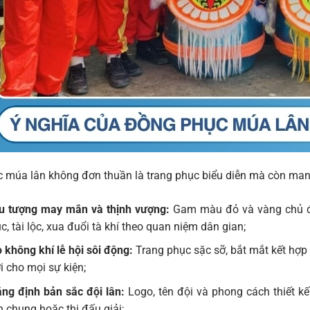
múa lân không đơn thuần là trang phục biểu diễn mà còn mang 
u tượng may mắn và thịnh vượng:
Gam màu đỏ và vàng chủ đ
c, tài lộc, xua đuổi tà khí theo quan niệm dân gian;
 không khí lễ hội sôi động:
Trang phục sặc sỡ, bắt mắt kết hợp 
i cho mọi sự kiện;
ng định bản sắc đội lân:
Logo, tên đội và phong cách thiết kế 
n chung hoặc thi đấu giải;