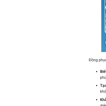
Đồng phục 
Biể
phú
Tạo
khở
Khẳ
diễ