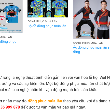
ĐỒNG PHỤC MÚA LÂN
Bộ đồ đồng phục múa lân
MÚA LÂN
 đồng phục
ĐỒNG PHỤC MÚA LÂN
Áo đồng phục múa lân 
rồng
 rồng là nghệ thuật trình diễn gắn liền với văn hóa lễ hội Việt
 trương và các sự kiện lớn. Một bộ đồng phục múa lân chất l
oải mái cho nghệ nhân khi vận động mạnh trên sân khấu.
et
nhận may đo
đồng phục múa lân
theo yêu cầu với đa dạng m
36 999 878
để được tư vấn mẫu và báo giá ngay.