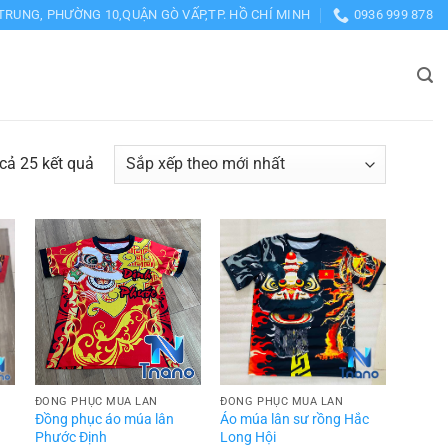
TRUNG, PHƯỜNG 10,QUẬN GÒ VẤP,TP. HỒ CHÍ MINH
0936 999 878
Đã
 cả 25 kết quả
sắp
xếp
theo
mới
nhất
ĐỒNG PHỤC MÚA LÂN
ĐỒNG PHỤC MÚA LÂN
Đồng phục áo múa lân
Áo múa lân sư rồng Hắc
Phước Định
Long Hội