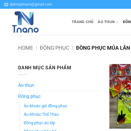
Bỏ
datmaytnano@gmail.com
qua
nội
TRANG CHỦ
ÁO THUN
ĐỒN
dung
HOME
|
ĐỒNG PHỤC
|
ĐỒNG PHỤC MÚA LÂN
DANH MỤC SẢN PHẨM
Áo thun
Đồng phục
Áo khoác gió đồng phục
Áo Khoác Thể Thao
Đồng phục áo lớp