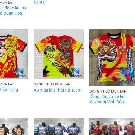
NHẤT
MÚA LÂN
ục đoàn lân sư
cổ Quan Hoa
MÚA LÂN
ĐỒNG PHỤC MÚA LÂN
 Hỏa Long
Áo múa lân Thái Hà Team
ĐỒNG PHỤC MÚA LÂN
Đồng phục múa lân
Vovinam Vĩnh Bảo