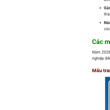
Gắn
thà
Nân
các
Các m
Năm 2026,
nghiệp đế
Mẫu tra