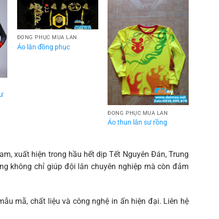
ĐỒNG PHỤC MÚA LÂN
Áo lân đồng phục
sư
ĐỒNG PHỤC MÚA LÂN
Áo thun lân sư rồng
 Nam, xuất hiện trong hầu hết dịp Tết Nguyên Đán, Trung
ượng không chỉ giúp đội lân chuyên nghiệp mà còn đảm
ẫu mã, chất liệu và công nghệ in ấn hiện đại. Liên hệ