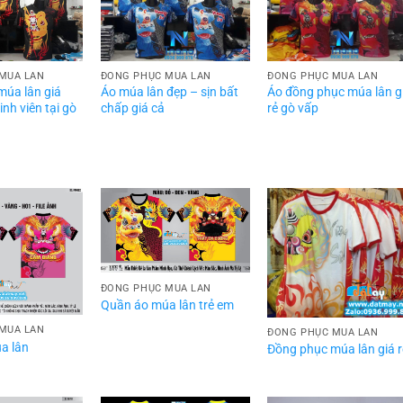
MÚA LÂN
ĐỒNG PHỤC MÚA LÂN
ĐỒNG PHỤC MÚA LÂN
múa lân giá
Áo múa lân đẹp – sịn bất
Áo đồng phục múa lân g
inh viên tại gò
chấp giá cả
rẻ gò vấp
ĐỒNG PHỤC MÚA LÂN
Quần áo múa lân trẻ em
MÚA LÂN
ĐỒNG PHỤC MÚA LÂN
a lân
Đồng phục múa lân giá r