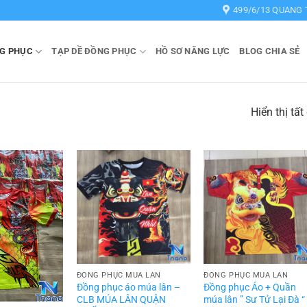
499/6/13 QUANG 
G PHỤC
TẠP DỀ ĐỒNG PHỤC
HỒ SƠ NĂNG LỰC
BLOG CHIA SẺ
Hiển thị tất
ĐỒNG PHỤC MÚA LÂN
ĐỒNG PHỤC MÚA LÂN
Đồng phục áo múa lân –
Đồng phục Áo + Quần
CLB MÚA LÂN QUẬN
múa lân ” Sư Tử Lại Đà “