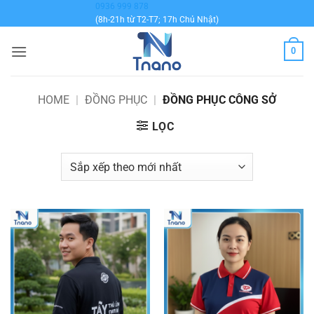
Bỏ
0936 999 878
(8h-21h từ T2-T7; 17h Chủ Nhật)
qua
nội
0
dung
HOME
|
ĐỒNG PHỤC
|
ĐỒNG PHỤC CÔNG SỞ
LỌC