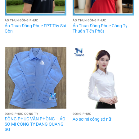
ÁO THUN ĐỒNG PHỤC
ÁO THUN ĐỒNG PHỤC
Áo Thun Đồng Phục FPT Tây Sài
Áo Thun Đồng Phục Công Ty
Gòn
Thuận Tiến Phát
ĐỒNG PHỤC CÔNG TY
ĐỒNG PHỤC
ĐỒNG PHỤC VĂN PHÒNG – ÁO
Áo sơ mi công sở nữ
SƠ MI CÔNG TY DANG QUANG
SG