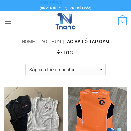
Bỏ
0936 999 878
(8h-21h từ T2-T7; 17h Chủ Nhật)
qua
nội
0
dung
HOME
|
ÁO THUN
|
ÁO BA LỖ TẬP GYM
LỌC