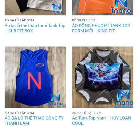
ÁO BA LỖ TẬP GYM
ĐỒNG PHỤC PT
Áo ba lỗ thể thao form Tank Top
ÁO ĐỒNG PHỤC PT TANK TOP
– CLB FIT BOX
FORM MỚI – KING FIT
ÁO BA LỖ TẬP GYM
ÁO BA LỖ TẬP GYM
ÁO BA LỖ THỂ THAO CÔNG TY
Áo Tank Top Nam – HUY LOAN
THANH LÂM
COOL