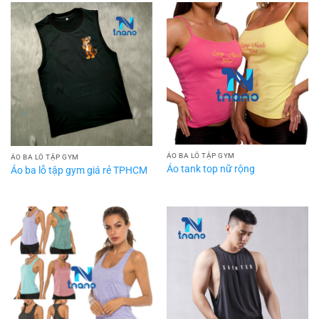
ÁO BA LỖ TẬP GYM
ÁO BA LỖ TẬP GYM
Áo tank top nữ rộng
Áo ba lỗ tập gym giá rẻ TPHCM