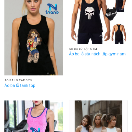
ÁO BA LỖ TẬP GYM
Áo ba lỗ sát nách tập gym nam
ÁO BA LỖ TẬP GYM
Áo ba lỗ tank top