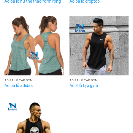
Áo ba lỗ nữ thể thao form rộng
Áo ba lỗ croptop
ÁO BA LỖ TẬP GYM
ÁO BA LỖ TẬP GYM
Áo ba lỗ adidas
Áo 3 lỗ tập gym