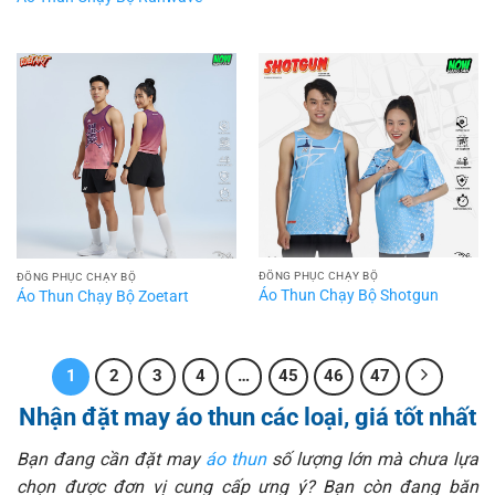
ĐỒNG PHỤC CHẠY BỘ
ĐỒNG PHỤC CHẠY BỘ
Áo Thun Chạy Bộ Shotgun
Áo Thun Chạy Bộ Zoetart
1
2
3
4
…
45
46
47
Nhận đặt may áo thun các loại, giá tốt nhất
Bạn đang cần đặt may
áo thun
số lượng lớn mà chưa lựa
chọn được đơn vị cung cấp ưng ý? Bạn còn đang băn