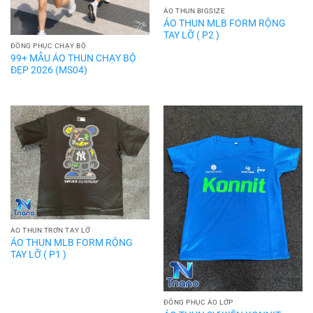
ÁO THUN BIGSIZE
ÁO THUN MLB FORM RỘNG
TAY LỠ ( P2 )
ĐỒNG PHỤC CHẠY BỘ
99+ MẪU ÁO THUN CHẠY BỘ
ĐẸP 2026 (MS04)
ÁO THUN TRƠN TAY LỠ
ÁO THUN MLB FORM RỘNG
TAY LỠ ( P1 )
ĐỒNG PHỤC ÁO LỚP