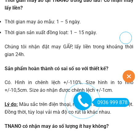
Thời gian may áo tại TNANO trong bao lâu? Có nhận may
lấy liền?
Thời gian may áo mẫu: 1 – 5 ngày.
Thời gian sản xuất đồng loạt: 1 – 15 ngày.
Chúng tôi nhận đặt may GẤP, lấy liền trong khoảng thời
gian 24h.
Sản phẩm hoàn thành có sai số so với thiết kế?
Có. Hình in chênh lệch +/-110%. Size hình in to nhỏ
+/-10,5cm. Size áo nhận được chênh lệch +/-1cm.
0936 999 878
Lý do:
Màu sắc trên điện thoại, máy tính sẽ có sự khác biệt.
Đồng thời, tùy loại vải mà độ co rút là khác nhau.
TNANO có nhận may áo số lượng ít hay không?