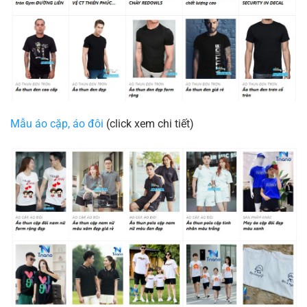
Mẫu áo cặp, áo đôi
(click xem chi tiết)