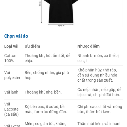
Chọn vải áo
Loại vải
Ưu điểm
Nhược điểm
Cotton
Thoáng khí, hút ẩm tốt, dễ
Nhanh bị mòn, có thể bị
100%
chịu.
co lại.
Khó phân hủy, thô ráp,
Vải
Bền, chống nhăn, giá phù
cần sử dụng nhiều hóa
polyester
hợp.
chất trong sản xuất.
Có nếp nhăn, nếp gấp, dễ
Vải lanh
Thoáng khí, nhẹ, bền.
bị co rút, chi phí đắt hơn.
Vải
Độ bền cao, ít xơ xù, bền
Chi phí cao, chất vải nóng
Lacoste
màu, form áo đứng đắn.
bức, thấm hút kém.
(cá sấu)
Mềm, co giãn tốt, không
Thấm hút kém, vải nhanh
Vải Lycra