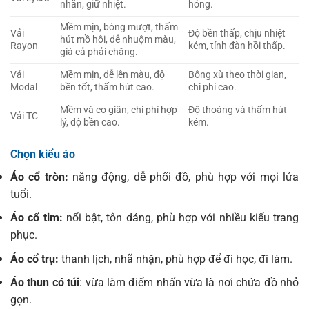
nhăn, giữ nhiệt.
hỏng.
Mềm mịn, bóng mượt, thấm
Vải
Độ bền thấp, chịu nhiệt
hút mồ hôi, dễ nhuộm màu,
Rayon
kém, tính đàn hồi thấp.
giá cả phải chăng.
Vải
Mềm mịn, dễ lên màu, độ
Bông xù theo thời gian,
Modal
bền tốt, thấm hút cao.
chi phí cao.
Mềm và co giãn, chi phí hợp
Độ thoáng và thấm hút
Vải TC
lý, độ bền cao.
kém.
Chọn kiểu áo
Áo cổ tròn:
năng động, dễ phối đồ, phù hợp với mọi lứa
tuổi.
Áo cổ tim:
nổi bật, tôn dáng, phù hợp với nhiều kiểu trang
phục.
Áo cổ trụ:
thanh lịch, nhã nhặn, phù hợp để đi học, đi làm.
Áo thun có túi
: vừa làm điểm nhấn vừa là nơi chứa đồ nhỏ
gọn.