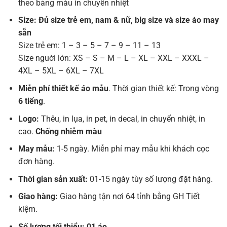
theo bảng màu in chuyển nhiệt
Size: Đủ size trẻ em, nam & nữ, big size và size áo may
sẵn
Size trẻ em: 1 – 3 – 5 – 7 – 9 – 11 – 13
Size nguời lớn: XS – S – M – L – XL – XXL – XXXL –
4XL – 5XL – 6XL – 7XL
Miễn phí thiết kế áo mẫu
. Thời gian thiết kế: Trong vòng
6 tiếng
.
Logo:
Thêu, in lụa, in pet, in decal, in chuyển nhiệt, in
cao.
Chống nhiễm màu
May mẫu:
1-5 ngày. Miễn phí may mẫu khi khách cọc
đơn hàng.
Thời gian sản xuất:
01-15 ngày tùy số lượng đặt hàng.
Giao hàng:
Giao hàng tận nơi 64 tỉnh bằng GH Tiết
kiệm.
Số lượng tối thiểu: 01 áo