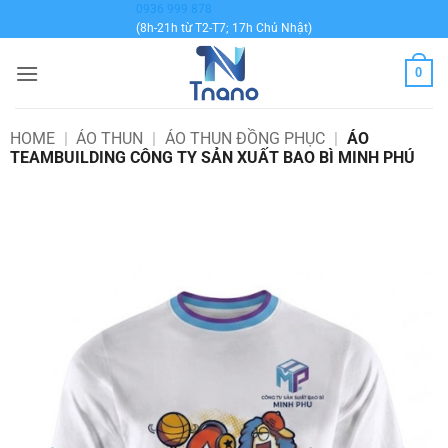
Bỏ
0936 999 878
(8h-21h từ T2-T7; 17h Chủ Nhật)
qua
nội
0
dung
HOME
|
ÁO THUN
|
ÁO THUN ĐỒNG PHỤC
|
ÁO
TEAMBUILDING CÔNG TY SẢN XUẤT BAO BÌ MINH PHÚ