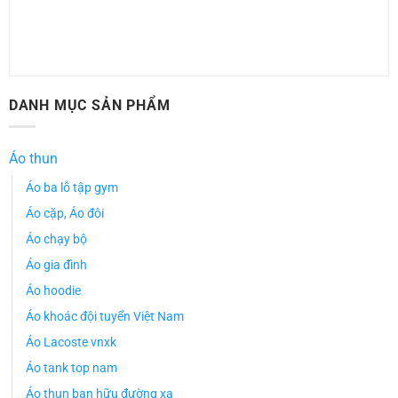
DANH MỤC SẢN PHẨM
Áo thun
Áo ba lỗ tập gym
Áo cặp, Áo đôi
Áo chạy bộ
Áo gia đình
Áo hoodie
Áo khoác đội tuyển Việt Nam
Áo Lacoste vnxk
Áo tank top nam
Áo thun bạn hữu đường xa