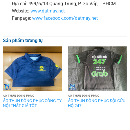
Địa chỉ: 499/6/13 Quang Trung, P. Gò Vấp, TP.HCM
Website:
www.datmay.net
Fanpage:
www.facebook.com/datmay.net
Sản phẩm tương tự
ÁO THUN ĐỒNG PHỤC
ÁO THUN ĐỒNG PHỤC
ÁO THUN ĐỒNG PHỤC CÔNG TY
ÁO THUN ĐỒNG PHỤC ĐỘI CỨU
NỘI THẤT GIÁ TỐT
HỘ 247