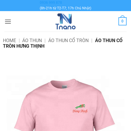
Bỏ
0936 999 878
(8h-21h từ T2-T7; 17h Chủ Nhật)
qua
nội
0
dung
HOME
|
ÁO THUN
|
ÁO THUN CỔ TRÒN
|
ÁO THUN CỔ
TRÒN HƯNG THỊNH