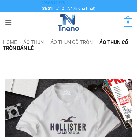
Bỏ
0936 999 878
(8h-21h từ T2-T7; 17h Chủ Nhật)
qua
nội
0
dung
HOME
|
ÁO THUN
|
ÁO THUN CỔ TRÒN
|
ÁO THUN CỔ
TRÒN BÁN LẺ