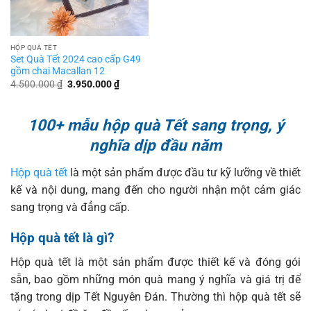
HỘP QUÀ TẾT
Set Quà Tết 2024 cao cấp G49
gồm chai Macallan 12
Giá
Giá
4.500.000
₫
3.950.000
₫
gốc
hiện
là:
tại
4.500.000 ₫.
là:
3.950.000 ₫.
100+ mẫu hộp quà Tết sang trọng, ý
nghĩa dịp đầu năm
Hộp quà tết
là một sản phẩm được đầu tư kỹ lưỡng về thiết
kế và nội dung, mang đến cho người nhận một cảm giác
sang trọng và đẳng cấp.
Hộp quà tết là gì?
Hộp quà tết là một sản phẩm được thiết kế và đóng gói
sẵn, bao gồm những món quà mang ý nghĩa và giá trị để
tặng trong dịp Tết Nguyên Đán. Thường thì hộp quà tết sẽ