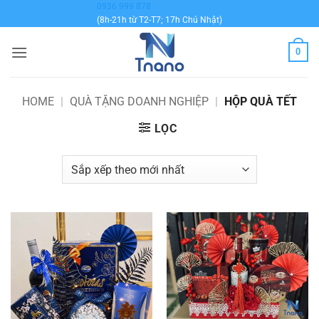
Bỏ
0936 999 878
(8h-21h từ T2-T7; 17h Chủ Nhật)
qua
nội
0
dung
HOME
|
QUÀ TẶNG DOANH NGHIỆP
|
HỘP QUÀ TẾT
LỌC