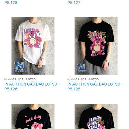
P5.128
P5.127
HÌNH GẤU DÂU LOTSO
HÌNH GẤU DÂU LOTSO
IN ÁO THUN GẤU DÂU LOTSO –
IN ÁO THUN GẤU DÂU LOTSO –
P5.126
P5.125