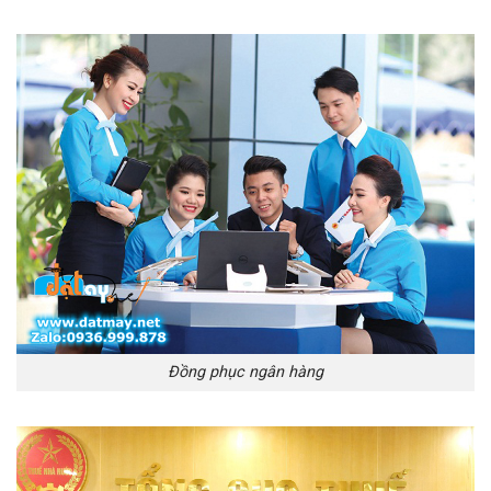
Đồng phục ngân hàng