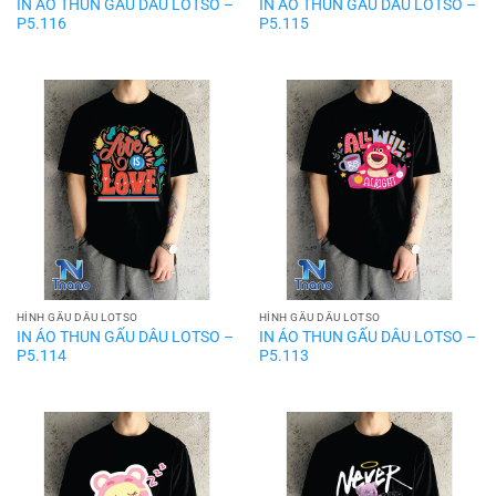
IN ÁO THUN GẤU DÂU LOTSO –
IN ÁO THUN GẤU DÂU LOTSO –
P5.116
P5.115
HÌNH GẤU DÂU LOTSO
HÌNH GẤU DÂU LOTSO
IN ÁO THUN GẤU DÂU LOTSO –
IN ÁO THUN GẤU DÂU LOTSO –
P5.114
P5.113