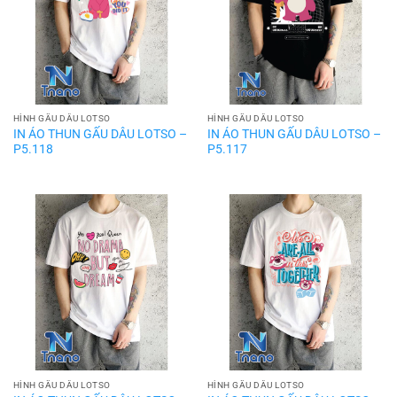
HÌNH GẤU DÂU LOTSO
HÌNH GẤU DÂU LOTSO
IN ÁO THUN GẤU DÂU LOTSO –
IN ÁO THUN GẤU DÂU LOTSO –
P5.118
P5.117
HÌNH GẤU DÂU LOTSO
HÌNH GẤU DÂU LOTSO