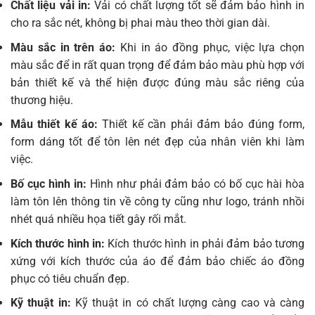
Chất liệu vải in:
Vải có chất lượng tốt sẽ đảm bảo hình in
cho ra sắc nét, không bị phai màu theo thời gian dài.
Màu sắc in trên áo:
Khi in áo đồng phục, việc lựa chọn
màu sắc để in rất quan trọng để đảm bảo màu phù hợp với
bản thiết kế và thể hiện được đúng màu sắc riêng của
thương hiệu.
Mẫu thiết kế áo:
Thiết kế cần phải đảm bảo đúng form,
form dáng tốt để tôn lên nét đẹp của nhân viên khi làm
việc.
Bố cục hình in:
Hình như phải đảm bảo có bố cục hài hòa
làm tôn lên thông tin về công ty cũng như logo, tránh nhồi
nhét quá nhiều họa tiết gây rối mắt.
Kích thước hình in:
Kích thước hình in phải đảm bảo tương
xứng với kích thước của áo để đảm bảo chiếc áo đồng
phục có tiêu chuẩn đẹp.
Kỹ thuật in:
Kỹ thuật in có chất lượng càng cao và càng