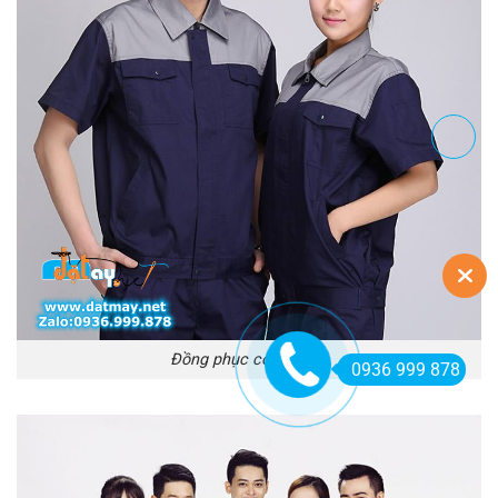
Đồng phục công nhân
0936 999 878