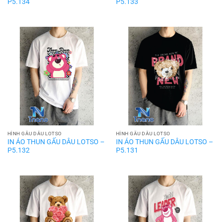
P5.134
P5.133
HÌNH GẤU DÂU LOTSO
HÌNH GẤU DÂU LOTSO
IN ÁO THUN GẤU DÂU LOTSO –
IN ÁO THUN GẤU DÂU LOTSO –
P5.132
P5.131