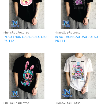
HÌNH GẤU DÂU LOTSO
HÌNH GẤU DÂU LOTSO
IN ÁO THUN GẤU DÂU LOTSO –
IN ÁO THUN GẤU DÂU LOTSO –
P5.112
P5.111
HÌNH GẤU DÂU LOTSO
HÌNH GẤU DÂU LOTSO