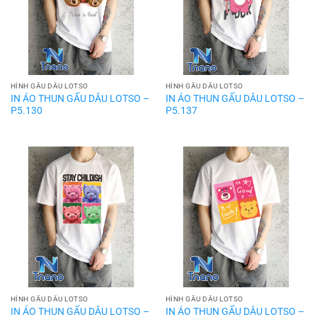
HÌNH GẤU DÂU LOTSO
HÌNH GẤU DÂU LOTSO
IN ÁO THUN GẤU DÂU LOTSO –
IN ÁO THUN GẤU DÂU LOTSO –
P5.130
P5.137
HÌNH GẤU DÂU LOTSO
HÌNH GẤU DÂU LOTSO
IN ÁO THUN GẤU DÂU LOTSO –
IN ÁO THUN GẤU DÂU LOTSO –