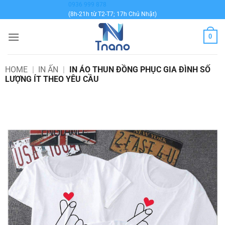
Bỏ
0936 999 878
(8h-21h từ T2-T7; 17h Chủ Nhật)
qua
nội
0
dung
HOME
|
IN ẤN
|
IN ÁO THUN ĐỒNG PHỤC GIA ĐÌNH SỐ
LƯỢNG ÍT THEO YÊU CẦU