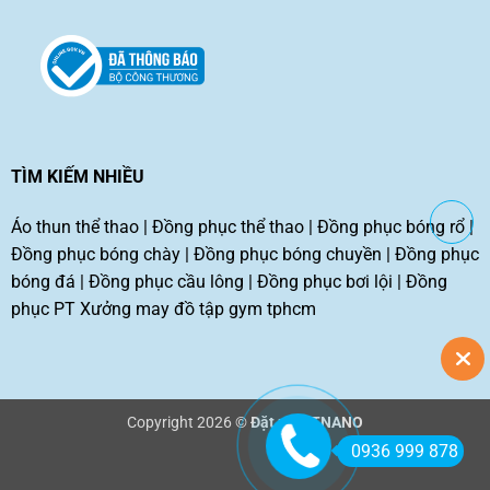
TÌM KIẾM NHIỀU
Áo thun thể thao
|
Đồng phục thể thao
|
Đồng phục bóng rổ
|
Đồng phục bóng chày
|
Đồng phục bóng chuyền
|
Đồng phục
bóng đá
|
Đồng phục cầu lông
|
Đồng phục bơi lội
|
Đồng
phục PT
Xưởng may đồ tập gym tphcm
Copyright 2026 ©
Đặt may TNANO
0936 999 878