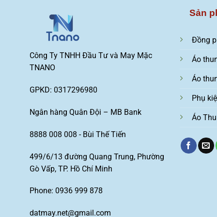
Sản p
Đồng p
Công Ty TNHH Đầu Tư và May Mặc
Áo thu
TNANO
Áo thu
GPKD: 0317296980
Phụ ki
Ngân hàng Quân Đội – MB Bank
Áo Thu
8888 008 008 - Bùi Thế Tiến
499/6/13 đường Quang Trung, Phường
Gò Vấp, TP. Hồ Chí Minh
Phone: 0936 999 878
datmay.net@gmail.com