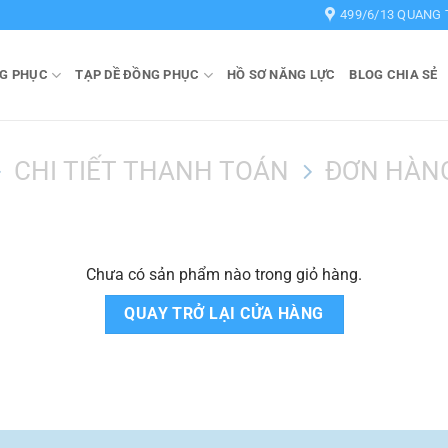
499/6/13 QUANG 
G PHỤC
TẠP DỀ ĐỒNG PHỤC
HỒ SƠ NĂNG LỰC
BLOG CHIA SẺ
CHI TIẾT THANH TOÁN
ĐƠN HÀN
Chưa có sản phẩm nào trong giỏ hàng.
QUAY TRỞ LẠI CỬA HÀNG