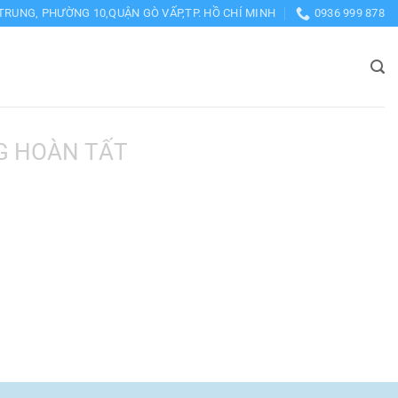
TRUNG, PHƯỜNG 10,QUẬN GÒ VẤP,TP. HỒ CHÍ MINH
0936 999 878
G HOÀN TẤT