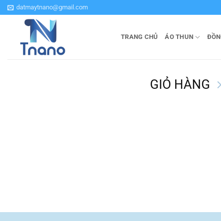
Bỏ
datmaytnano@gmail.com
qua
nội
TRANG CHỦ
ÁO THUN
ĐỒN
dung
GIỎ HÀNG