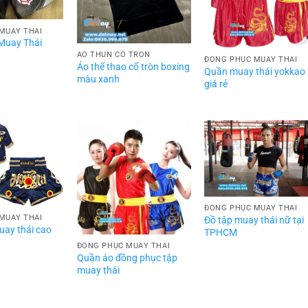
MUAY THÁI
Muay Thái
ÁO THUN CỔ TRÒN
ĐỒNG PHỤC MUAY THÁI
Áo thể thao cổ tròn boxing
Quần muay thái yokkao
màu xanh
giá rẻ
ĐỒNG PHỤC MUAY THÁI
MUAY THÁI
Đồ tập muay thái nữ tại
uay thái cao
TPHCM
ĐỒNG PHỤC MUAY THÁI
Quần áo đồng phục tập
muay thái