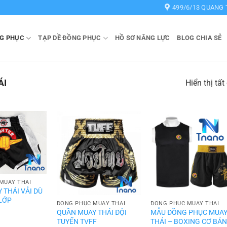
499/6/13 QUANG 
G PHỤC
TẠP DỀ ĐỒNG PHỤC
HỒ SƠ NĂNG LỰC
BLOG CHIA SẺ
ÁI
Hiển thị tất
MUAY THÁI
 THÁI VẢI DÙ
 LỚP
ĐỒNG PHỤC MUAY THÁI
ĐỒNG PHỤC MUAY THÁI
QUẦN MUAY THÁI ĐỘI
MẪU ĐỒNG PHỤC MUA
TUYỂN TVFF
THÁI – BOXING CƠ BẢ