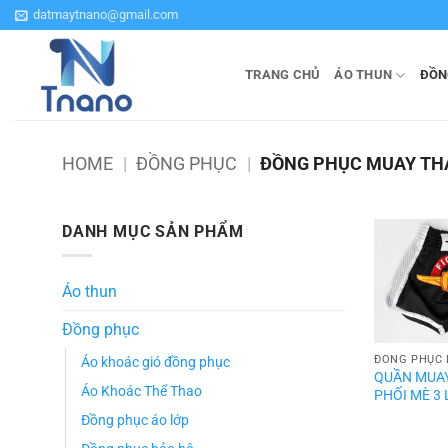
Bỏ
datmaytnano@gmail.com
qua
nội
TRANG CHỦ
ÁO THUN
ĐỒN
dung
HOME
|
ĐỒNG PHỤC
|
ĐỒNG PHỤC MUAY TH
DANH MỤC SẢN PHẨM
Áo thun
Đồng phục
ĐỒNG PHỤC 
Áo khoác gió đồng phục
QUẦN MUAY
Áo Khoác Thể Thao
PHỐI MÈ 3
Đồng phục áo lớp