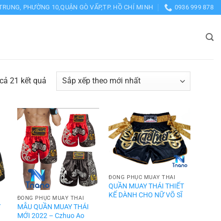
TRUNG, PHƯỜNG 10,QUẬN GÒ VẤP,TP. HỒ CHÍ MINH
0936 999 878
Đã
 cả 21 kết quả
sắp
xếp
theo
mới
nhất
ĐỒNG PHỤC MUAY THÁI
QUẦN MUAY THÁI THIẾT
KẾ DÀNH CHO NỮ VÕ SĨ
ĐỒNG PHỤC MUAY THÁI
Y
MẪU QUẦN MUAY THÁI
N
MỚI 2022 – Czhuo Ao