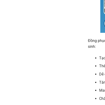
Đồng phục
sinh:
Tạo
Thể
Dễ 
Tăn
Man
Chấ