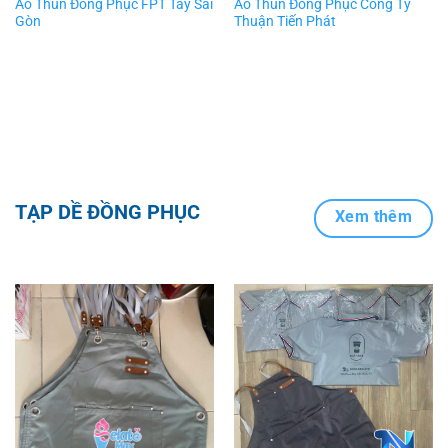
Áo Thun Đồng Phục FPT Tây Sài
Áo Thun Đồng Phục Công Ty
Gòn
Thuận Tiến Phát
TẠP DỀ ĐỒNG PHỤC
Xem thêm