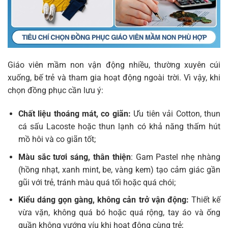
Giáo viên mầm non vận động nhiều, thường xuyên cúi
xuống, bế trẻ và tham gia hoạt động ngoài trời. Vì vậy, khi
chọn đồng phục cần lưu ý:
Chất liệu thoáng mát, co giãn:
Ưu tiên vải Cotton, thun
cá sấu Lacoste hoặc thun lạnh có khả năng thấm hút
mồ hôi và co giãn tốt;
Màu sắc tươi sáng, thân thiện
: Gam Pastel nhẹ nhàng
(hồng nhạt, xanh mint, be, vàng kem) tạo cảm giác gần
gũi với trẻ, tránh màu quá tối hoặc quá chói;
Kiểu dáng gọn gàng, không cản trở vận động:
Thiết kế
vừa vặn, không quá bó hoặc quá rộng, tay áo và ống
quần không vướng víu khi hoạt động cùng trẻ;