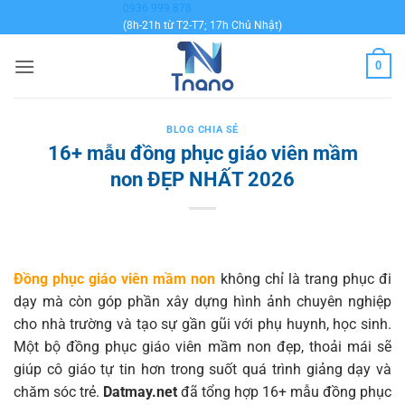
Bỏ
0936 999 878
(8h-21h từ T2-T7; 17h Chủ Nhật)
qua
nội
0
dung
BLOG CHIA SẺ
16+ mẫu đồng phục giáo viên mầm
non ĐẸP NHẤT 2026
Đồng phục giáo viên mầm non
không chỉ là trang phục đi
dạy mà còn góp phần xây dựng hình ảnh chuyên nghiệp
cho nhà trường và tạo sự gần gũi với phụ huynh, học sinh.
Một bộ đồng phục giáo viên mầm non đẹp, thoải mái sẽ
giúp cô giáo tự tin hơn trong suốt quá trình giảng dạy và
chăm sóc trẻ.
Datmay.net
đã tổng hợp 16+ mẫu đồng phục