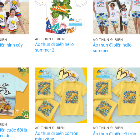
ÁO THUN ĐI BIỂN
BIỂN
ÁO THUN ĐI BIỂN
Áo thun đi biển hello
iển hình cây
Áo thun đi biển hello
summer 2
summer
BIỂN
ÁO THUN ĐI BIỂN
ÁO THUN ĐI BIỂN
iển cuộc đời là
Áo thun đi biển cổ tròn
Áo thun đi biển cổ tròn
ến đi
màu vàng