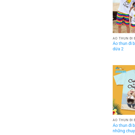
ÁO THUN ĐI 
Áo thun đi b
dừa 2
ÁO THUN ĐI 
Áo thun đi b
những chuy