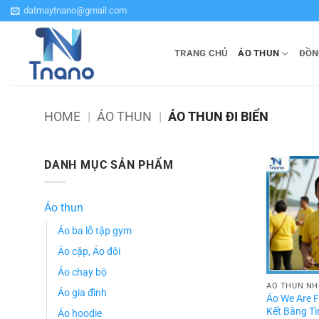
Bỏ
datmaytnano@gmail.com
qua
nội
TRANG CHỦ
ÁO THUN
ĐỒN
dung
HOME
|
ÁO THUN
|
ÁO THUN ĐI BIỂN
DANH MỤC SẢN PHẨM
Áo thun
Áo ba lỗ tập gym
Áo cặp, Áo đôi
Áo chạy bộ
ÁO THUN N
Áo gia đình
Áo We Are 
Kết Bằng Tì
Áo hoodie