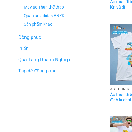
Áo thun đi 
lên và đi
May áo Thun thể thao
Quần áo adidas VNXK
Sản phẩm khác
Đồng phục
In ấn
Quà Tặng Doanh Nghiệp
Tạp dề đồng phục
ÁO THUN ĐI 
Áo thun đi 
đình là chơi