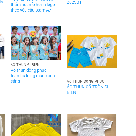
iá
2023B1
thấm hút mồ hôi in logo
theo yêu cầu team A7
ÁO THUN ĐI BIỂN
Áo thun đồng phục
teambuilding màu xanh
sáng
ÁO THUN ĐỒNG PHỤC
ÁO THUN CỔ TRÒN ĐI
BIỂN