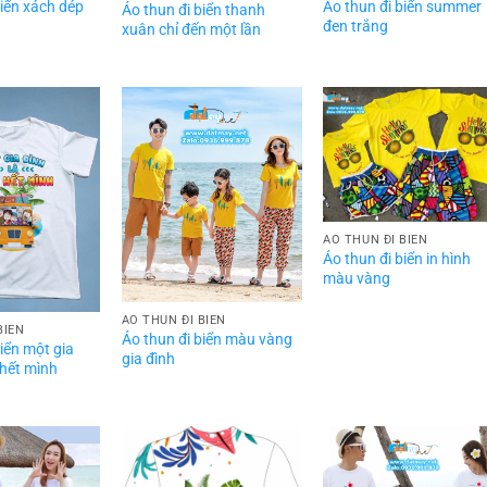
Áo thun đi biển summer
biển xách dép
Áo thun đi biển thanh
đen trắng
xuân chỉ đến một lần
ÁO THUN ĐI BIỂN
Áo thun đi biển in hình
màu vàng
ÁO THUN ĐI BIỂN
BIỂN
Áo thun đi biển màu vàng
biển một gia
gia đình
 hết mình