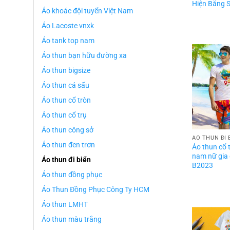
Hiện Bằng S
Áo khoác đội tuyển Việt Nam
Áo Lacoste vnxk
Áo tank top nam
Áo thun bạn hữu đường xa
Áo thun bigsize
Áo thun cá sấu
Áo thun cổ tròn
Áo thun cổ trụ
Áo thun công sở
ÁO THUN ĐI 
Áo thun đen trơn
Áo thun cổ t
nam nữ gia
Áo thun đi biển
B2023
Áo thun đồng phục
Áo Thun Đồng Phục Công Ty HCM
Áo thun LMHT
Áo thun màu trắng