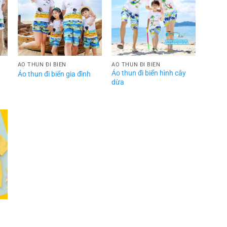
ÁO THUN ĐI BIỂN
ÁO THUN ĐI BIỂN
Áo thun đi biển hình cây
Áo thun đi biển gia đình
dừa