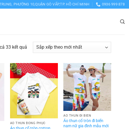
TRUNG, PHƯỜNG 10,QUẬN GÒ VẤP,TP. HỒ CHÍ MINH
0936 999 878
Đã
 cả 33 kết quả
sắp
xếp
theo
mới
nhất
ÁO THUN ĐI BIỂN
Áo thun cổ tròn đi biển
ÁO THUN ĐỒNG PHỤC
nam nữ gia đình mẫu mới
Áo thun cổ tròn cotton