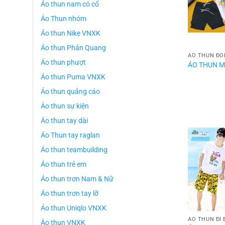
Áo thun nam có cổ
Áo Thun nhóm
Áo thun Nike VNXK
Áo thun Phản Quang
ÁO THUN ĐỒ
Áo thun phượt
ÁO THUN M
Áo thun Puma VNXK
Áo thun quảng cáo
Áo thun sự kiện
Áo thun tay dài
Áo Thun tay raglan
Áo thun teambuilding
Áo thun trẻ em
Áo thun trơn Nam & Nữ
Áo thun trơn tay lỡ
Áo thun Uniqlo VNXK
ÁO THUN ĐI 
Áo thun VNXK