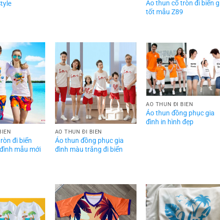
Áo thun cổ tròn đi biển g
tyle
tốt mẫu Z89
ÁO THUN ĐI BIỂN
Áo thun đồng phục gia
đình in hình đẹp
BIỂN
ÁO THUN ĐI BIỂN
ròn đi biển
Áo thun đồng phục gia
 đình mẫu mới
đình màu trắng đi biển