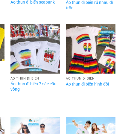
Áo thun đi biển seabank
Áo thun đi biển rủ nhau đi
trốn
ÁO THUN ĐI BIỂN
ÁO THUN ĐI BIỂN
Áo thun đi biển 7 sắc cầu
Áo thun đi biển hình đôi
vòng