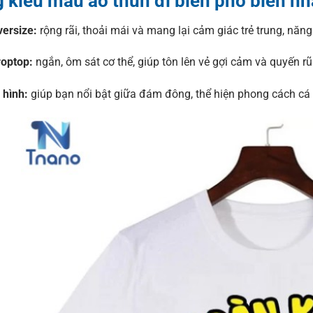
 kiểu mẫu áo thun đi biển phổ biến nh
versize:
rộng rãi, thoải mái và mang lại cảm giác trẻ trung, năn
roptop:
ngắn, ôm sát cơ thể, giúp tôn lên vẻ gợi cảm và quyến rũ
 hình:
giúp bạn nổi bật giữa đám đông, thể hiện phong cách cá n