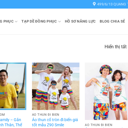
499/6/13 QUANG 
G PHỤC
TẠP DỀ ĐỒNG PHỤC
HỒ SƠ NĂNG LỰC
BLOG CHIA SẺ
Hiển thị tất
HÓM
ÁO THUN ĐI BIỂN
Family – Gắn
Áo thun cổ tròn đi biển giá
nh Thân, Thể
tốt mẫu Z90 Smile
ÁO THUN ĐI BIỂN