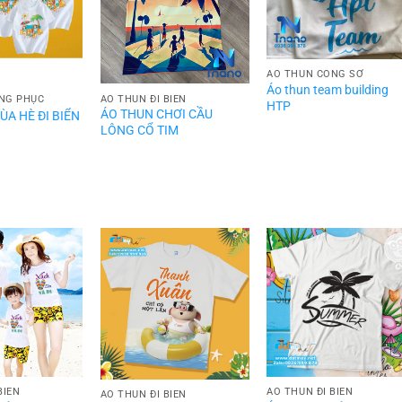
ÁO THUN CÔNG SỞ
Áo thun team building
NG PHỤC
ÁO THUN ĐI BIỂN
HTP
ÁO THUN CHƠI CẦU
ÙA HÈ ĐI BIỂN
LÔNG CỔ TIM
ÁO THUN ĐI BIỂN
BIỂN
ÁO THUN ĐI BIỂN