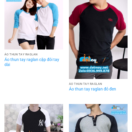
ÁO THUN TAY RAGLAN
Áo thun tay raglan cặp đôi tay
dài
ÁO THUN TAY RAGLAN
Áo thun tay raglan đỏ đen