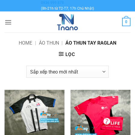
Bỏ
0936 999 878
(8h-21h từ T2-T7; 17h Chủ Nhật)
qua
nội
0
dung
HOME
|
ÁO THUN
|
ÁO THUN TAY RAGLAN
LỌC