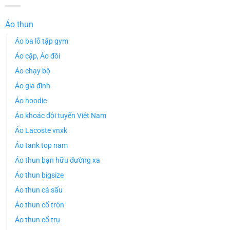
Áo thun
Áo ba lỗ tập gym
Áo cặp, Áo đôi
Áo chạy bộ
Áo gia đình
Áo hoodie
Áo khoác đội tuyển Việt Nam
Áo Lacoste vnxk
Áo tank top nam
Áo thun bạn hữu đường xa
Áo thun bigsize
Áo thun cá sấu
Áo thun cổ tròn
Áo thun cổ trụ