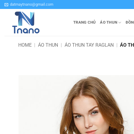
Bỏ
datmaytnano@gmail.com
qua
nội
TRANG CHỦ
ÁO THUN
ĐỒN
dung
HOME
|
ÁO THUN
|
ÁO THUN TAY RAGLAN
|
ÁO TH