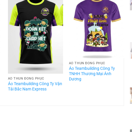
ÁO THUN ĐỒNG PHỤC
t
Áo Teambuilding Công Ty
TNHH Thương Mại Ánh
Dương
ÁO THUN ĐỒNG PHỤC
Áo Teambuilding Công Ty Vận
Á
Tải Bắc Nam Express
T