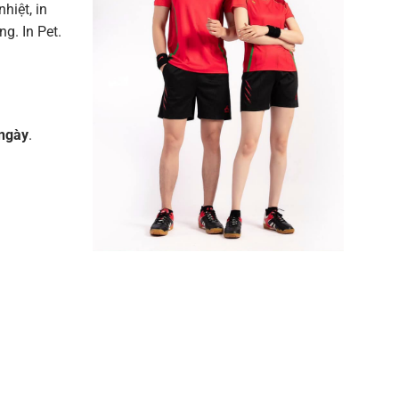
nhiệt, in
g. In Pet.
ngày
.