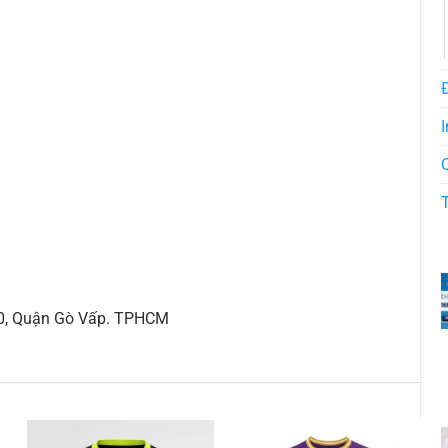
I
10, Quận Gò Vấp. TPHCM