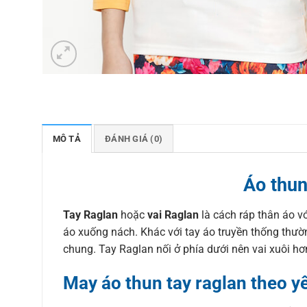
MÔ TẢ
ĐÁNH GIÁ (0)
Áo thun
Tay Raglan
hoặc
vai Raglan
là cách ráp thân áo v
áo xuống nách. Khác với tay áo truyền thống thườ
chung. Tay Raglan nối ở phía dưới nên vai xuôi hơ
May áo thun tay raglan theo y