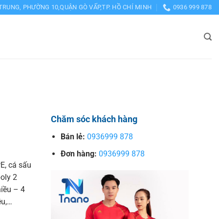
TRUNG, PHƯỜNG 10,QUẬN GÒ VẤP,TP. HỒ CHÍ MINH
0936 999 878
Chăm sóc khách hàng
Bán lẻ:
0936999 878
Đơn hàng:
0936999 878
E, cá sấu
poly 2
hiều – 4
ều,…