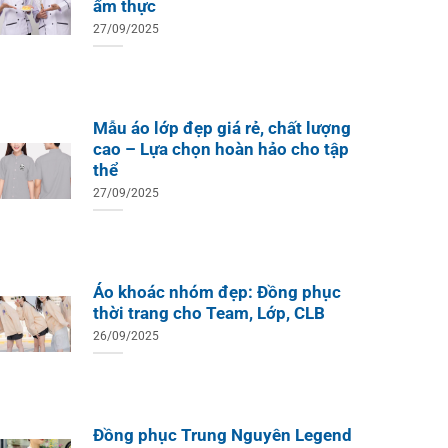
ẩm thực
27/09/2025
Mẫu áo lớp đẹp giá rẻ, chất lượng
cao – Lựa chọn hoàn hảo cho tập
thể
27/09/2025
ÁO TH
ÁO THUN ĐỒNG PHỤC
Áo Te
Áo Teambuilding Công Ty
Xuất B
Thiết Kế Ánh Kim
ÁO THUN ĐỒNG PHỤC
o Teambuilding Công Ty
Áo khoác nhóm đẹp: Đồng phục
hủy Sản Biển Xanh
thời trang cho Team, Lớp, CLB
26/09/2025
Đồng phục Trung Nguyên Legend