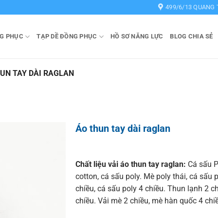
499/6/13 QUANG 
G PHỤC
TẠP DỀ ĐỒNG PHỤC
HỒ SƠ NĂNG LỰC
BLOG CHIA SẺ
UN TAY DÀI RAGLAN
Áo thun tay dài raglan
Chất liệu vải áo thun tay raglan:
Cá sấu P
cotton, cá sấu poly. Mè poly thái, cá sấu 
chiều, cá sấu poly 4 chiều. Thun lạnh 2 c
chiều. Vải mè 2 chiều, mè hàn quốc 4 chi