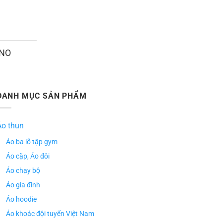
ANO
DANH MỤC SẢN PHẨM
Áo thun
Áo ba lỗ tập gym
Áo cặp, Áo đôi
Áo chạy bộ
Áo gia đình
Áo hoodie
Áo khoác đội tuyển Việt Nam