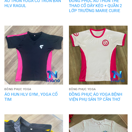
ÁO THUN YOGA CỔ TRÒN BAN
ĐỒNG PHỤC ÁO THUN THỂ
HLV RAGUL
THAO CỔ DÂY KÉO + QUẦN 2
LỚP TRƯỜNG MARIE CURIE
ĐỒNG PHỤC YOGA
ĐỒNG PHỤC YOGA
ÁO HUN HLV GYM , YOGA CỔ
ĐỒNG PHỤC ÁO YOGA BỆNH
TIM
VIỆN PHỤ SẢN TP CẦN THƠ