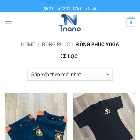
Bỏ
0936 999 878
(8h-21h từ T2-T7; 17h Chủ Nhật)
qua
nội
0
dung
HOME
|
ĐỒNG PHỤC
|
ĐỒNG PHỤC YOGA
LỌC