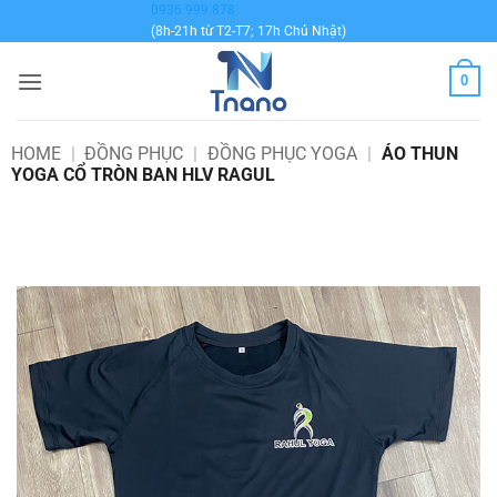
Bỏ
0936 999 878
(8h-21h từ T2-T7; 17h Chủ Nhật)
qua
nội
0
dung
HOME
|
ĐỒNG PHỤC
|
ĐỒNG PHỤC YOGA
|
ÁO THUN
YOGA CỔ TRÒN BAN HLV RAGUL