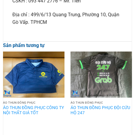
CSKH : 093 447 2776 – Mr. Tiến
Địa chỉ : 499/6/13 Quang Trung, Phường 10, Quận
Gò Vấp. TPHCM
Sản phẩm tương tự
ÁO THUN ĐỒNG PHỤC
ÁO THUN ĐỒNG PHỤC
ÁO THUN ĐỒNG PHỤC CÔNG TY
ÁO THUN ĐỒNG PHỤC ĐỘI CỨU
NỘI THẤT GIÁ TỐT
HỘ 247