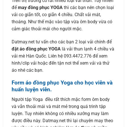
Trên thị trường có rất nhiều loại vải thun. Tuy nhiên
để
may đồng phục YOGA
thì các bạn nên chọn loại
vải co giãn tốt, co giãn 4 chiều. Chất vải mát,
thoáng. Như thế mặc vào tập vừa ôm body vừa có
cảm giác thoải mái cho người mặc.
Datmay.net tư vấn cho các bạn 2 loại vải chính để
đặt áo đồng phục YOGA
là vải thun lạnh 4 chiều và
vải mè Hàn Quốc. Liên hệ 093.4472.776 để xem
hình/clip vải hoặc đến tận nơi thể xem vải và thử
áo nhé các bạn.
Form áo đồng phục Yoga cho học viên và
huấn luyện viên.
Người tập Yoga đều rất thích mặc form ôm body
và vẫn thoải mái và mát mẻ trong quá trình tập
luyện. Tuy nhiên không có nhiều xưởng may làm
được điều này. Datmay.net thì lại chuyên may theo