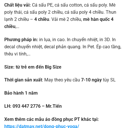
Chất liệu vải:
Cá sấu PE, cá sấu cotton, cá sấu poly. Mè
poly thái, cá sấu poly 2 chiều, cá sấu poly 4 chiều. Thun
lạnh 2 chiều –
4 chiều
. Vải mè 2 chiều,
mè hàn quốc 4
chiều
,…
Phương pháp in:
in lụa, in cao. In chuyển nhiệt, in 3D. In
decal chuyển nhiệt, decal phản quang. In Pet. Ép cao tầng,
thêu vi tính,…
Size:
từ trẻ em đến Big Size
Thời gian sản xuất
: May theo yêu cầu
7-10 ngày
tùy SL
Bảo hành 1 năm
LH: 093 447 2776 – Mr.Tiến
Xem thêm các mẫu áo đồng phục PT khác tại:
https://datmay.net/dong-phuc-yoga/