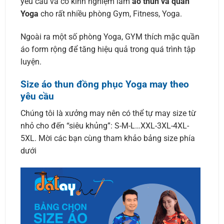
yêu cầu và có kinh nghiệm làm
áo thun và quần
Yoga
cho rất nhiều phòng Gym, Fitness, Yoga.
Ngoài ra một số phòng Yoga, GYM thích mặc quần
áo form rộng để tăng hiệu quả trong quá trình tập
luyện.
Size áo thun đồng phục Yoga may theo
yêu cầu
Chúng tôi là xưởng may nên có thể tự may size từ
nhỏ cho đến “siêu khủng”: S-M-L…XXL-3XL-4XL-
5XL. Mời các bạn cùng tham khảo bảng size phía
dưới