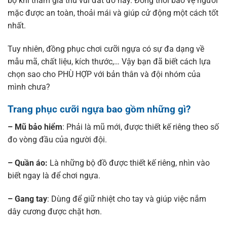
bộ khi tham gia thú vui đắt đỏ này. Đồng thời bảo vệ người
mặc được an toàn, thoải mái và giúp cử động một cách tốt
nhất.
Tuy nhiên, đồng phục chơi cưỡi ngựa có sự đa dạng về
mẫu mã, chất liệu, kích thước,… Vậy bạn đã biết cách lựa
chọn sao cho PHÙ HỢP với bản thân và đội nhóm của
mình chưa?
Trang phục cưỡi ngựa bao gồm những gì?
– Mũ bảo hiểm
: Phải là mũ mới, được thiết kế riêng theo số
đo vòng đầu của người đội.
– Quần áo:
Là những bộ đồ được thiết kế riêng, nhìn vào
biết ngay là để chơi ngựa.
– Gang tay
: Dùng để giữ nhiệt cho tay và giúp việc nắm
dây cương được chặt hơn.