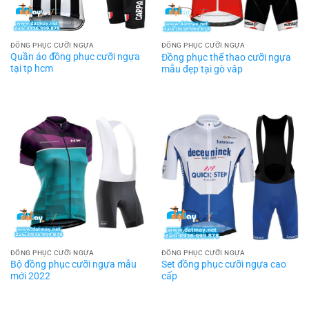
ĐỒNG PHỤC CƯỠI NGỰA
ĐỒNG PHỤC CƯỠI NGỰA
Quần áo đồng phục cưỡi ngựa
Đồng phục thể thao cưỡi ngựa
tại tp hcm
mẫu đẹp tại gò vâp
ĐỒNG PHỤC CƯỠI NGỰA
ĐỒNG PHỤC CƯỠI NGỰA
Bộ đồng phục cưỡi ngựa mẫu
Set đồng phục cưỡi ngựa cao
mới 2022
cấp