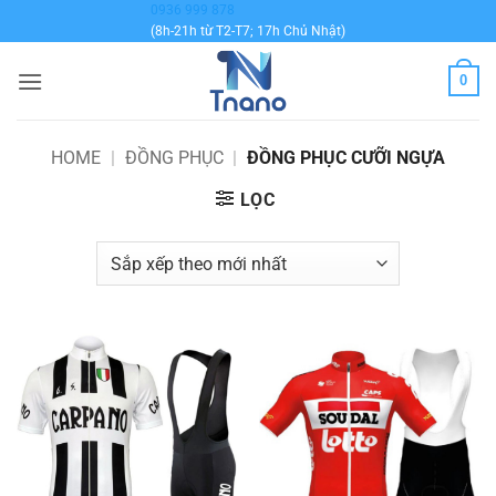
Bỏ
0936 999 878
(8h-21h từ T2-T7; 17h Chủ Nhật)
qua
nội
0
dung
HOME
|
ĐỒNG PHỤC
|
ĐỒNG PHỤC CƯỠI NGỰA
LỌC