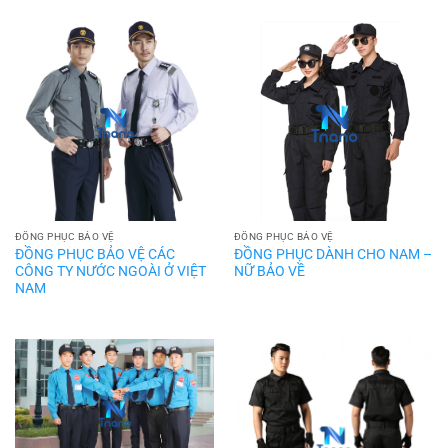
ĐỒNG PHỤC BẢO VỆ
ĐỒNG PHỤC BẢO VỆ
ĐỒNG PHỤC BẢO VỆ CÁC
ĐỒNG PHỤC DÀNH CHO NAM –
CÔNG TY NƯỚC NGOÀI Ở VIỆT
NỮ BẢO VỀ
NAM