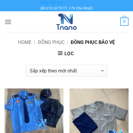
Bỏ
0936 999 878
(8h-21h từ T2-T7; 17h Chủ Nhật)
qua
nội
0
dung
HOME
|
ĐỒNG PHỤC
|
ĐỒNG PHỤC BẢO VỆ
LỌC