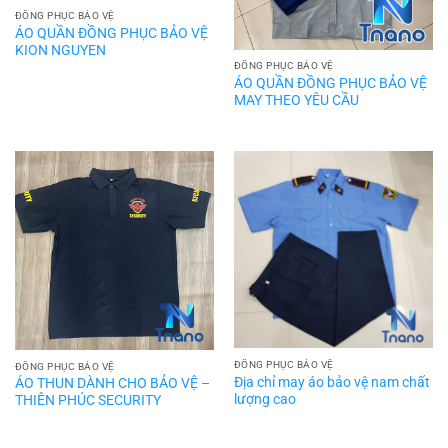
ĐỒNG PHỤC BẢO VỆ
ÁO QUẦN ĐỒNG PHỤC BẢO VỆ
KION NGUYEN
ĐỒNG PHỤC BẢO VỆ
ÁO QUẦN ĐỒNG PHỤC BẢO VỆ
MAY THEO YÊU CẦU
ĐỒNG PHỤC BẢO VỆ
ĐỒNG PHỤC BẢO VỆ
Địa chỉ may áo bảo vệ nam chất
ÁO THUN DÀNH CHO BẢO VỆ –
lượng cao
THIÊN PHÚC SECURITY