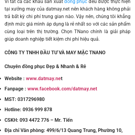
Vì tất cả các khâu sản xuất
đồng phục
đều được thực hiện
tại xưởng may của datmay.net nên khách hàng không phải
trả bất kỳ chi phí trung gian nào. Vậy nên, chúng tôi khẳng
định mức giá mình áp dụng là rẻ nhất so với các sản phẩm
cùng loại trên thị trường. Chọn TNano chính là giải pháp
giúp doanh nghiệp tiết kiệm chi phí hiệu quả.
CÔNG TY TNHH ĐẦU TƯ VÀ MAY MẶC TNANO
Chuyên đồng phục Đẹp & Nhanh & Rẻ
Website :
www.datmay.ne
t
Fanpage :
www.facebook.com/datmay.net
MST: 0317296980
Hotline: 0936 999 878
CSKH: 093 4472 776 – Mr. Tiến
Địa chỉ Văn phòng: 499/6/13 Quang Trung, Phường 10,