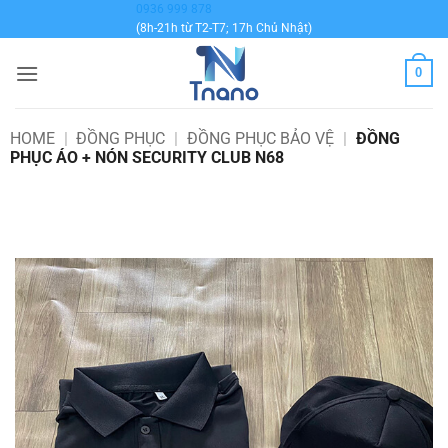
Bỏ
0936 999 878
(8h-21h từ T2-T7; 17h Chủ Nhật)
qua
nội
0
dung
HOME
|
ĐỒNG PHỤC
|
ĐỒNG PHỤC BẢO VỆ
|
ĐỒNG
PHỤC ÁO + NÓN SECURITY CLUB N68