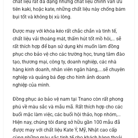
chất liệu rất đa dạng nhưng chất liệu chính vẫn ưu
tiên kaki, hoặc kate, những chất liệu này chống bám
bụi tốt và không bị xù lông.
Được may với khóa kéo rất chắc chắn và tinh tế,
chất liệu vải thoáng mát, thấm hút tốt mồ hôi,… sẽ
rất thích hợp để bạn sử dụng khi muốn làm đồng
phục cho bảo vệ cho các trường học, trung tâm đào
tạo, thương mại, công ty, doanh nghiệp, các nhà
hàng kinh doanh, nhân viên ngân hàng,….sẽ chuyên
nghiệp và quảng bá đẹp cho hình ảnh doanh
nghiệp của mình.
Đồng phục áo bảo vệ nam tại Tnano còn rất phong
phú về màu sắc và mẫu mã. Rất thích hợp cho các
buổi mặc làm việc, các buổi hội thảo, họp nhóm,…
Hiện nay, chúng tôi đang sở hữu gần 100 mẫu đã
được may với chất liệu Kate Ý, Mỹ, Nhật cao cấp
cùng những màu sắc tinh tế cho khách hàng thoải