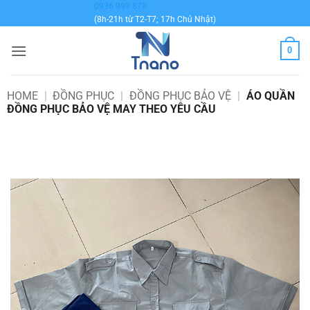
Bỏ
0936 999 878
(8h-21h từ T2-T7; 17h Chủ Nhật)
qua
nội
0
dung
HOME
|
ĐỒNG PHỤC
|
ĐỒNG PHỤC BẢO VỆ
|
ÁO QUẦN
ĐỒNG PHỤC BẢO VỆ MAY THEO YÊU CẦU