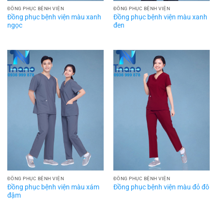
ĐỒNG PHỤC BỆNH VIỆN
ĐỒNG PHỤC BỆNH VIỆN
Đồng phục bệnh viện màu xanh
Đồng phục bệnh viện màu xanh
ngọc
đen
ĐỒNG PHỤC BỆNH VIỆN
ĐỒNG PHỤC BỆNH VIỆN
Đồng phục bệnh viện màu xám
Đồng phục bệnh viện màu đỏ đô
đậm