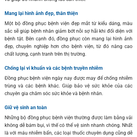
Mang lại hình ảnh đẹp, thân thiện
Một bộ đồng phục bệnh viện đẹp mắt từ kiểu dáng, màu
sắc sẽ giúp bệnh nhân giảm bớt nỗi sợ hãi khi đối diện với
bệnh tật. Bên cạnh đó, đồng phục còn mang lại hình ảnh
đẹp, chuyên nghiệp hơn cho bệnh viện, từ đó nâng cao
chất lượng, cạnh tranh trên thị trường.
Chống lại vi khuẩn và các bệnh truyền nhiễm
Đồng phục bệnh viện ngày nay được may để chống nhiễm
trùng và các bệnh khác. Giúp bảo vệ sức khỏe của các
chuyên gia chăm sóc sức khỏe và bệnh nhân.
Giữ vệ sinh an toàn
Những bộ đồng phục bệnh viện thường được làm bằng vải
không dễ bám bụi, vì thế có thể vệ sinh nhanh chóng. Nhất
là với máu nhiễm bẩn, các loại thuốc chuyên dụng cũng dễ