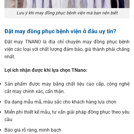
Lưu ý khi may đồng phục bệnh viện mà bạn nên biết
Đặt may đồng phục bệnh viện ở đâu uy tín?
Đặt may TNANO là địa chỉ chuyên may đồng phục bệnh
viện các loại với chất lượng đảm bảo, giá thành phải chăng
nhất.
Lợi ích nhận được khi lựa chọn TNano:
Sản phẩm được may bằng chất liệu cao cấp, công nghệ
cắt may chính xác, cẩn thận.
Đa dạng mẫu mã, màu sắc cho khách hàng lựa chọn
Miễn phí thiết kế mẫu, tư vấn giải pháp đồng phục theo yêu
cầu
Báo giá rõ ràng, minh bạch