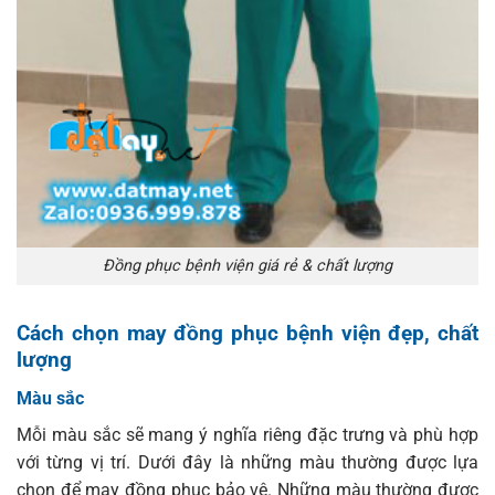
Đồng phục bệnh viện giá rẻ & chất lượng
Cách chọn may đồng phục bệnh viện đẹp, chất
lượng
Màu sắc
Mỗi màu sắc sẽ mang ý nghĩa riêng đặc trưng và phù hợp
với từng vị trí. Dưới đây là những màu thường được lựa
chọn để may đồng phục bảo vệ. Những màu thường được