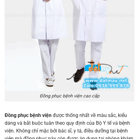
Đồng phục bệnh viện cao cấp
Đồng phục bệnh viện
được
thống nhất về màu sắc, kiểu
dáng và bắt buộc tuân theo quy định của Bộ Y tế và bệnh
viện.
Không chỉ mặc bởi bác sĩ, y tá, điều dưỡng tại bệnh
viện mà đồng phục này còn được áp dụng tại phòng khám.