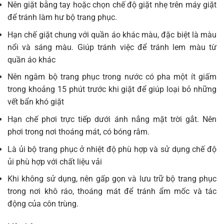
Nên giặt bằng tay hoặc chọn chế độ giặt nhẹ trên máy giặt
để tránh làm hư bộ trang phục.
Hạn chế giặt chung với quần áo khác màu, đặc biệt là màu
nổi và sáng màu. Giúp tránh việc để tránh lem màu từ
quần áo khác
Nên ngâm bộ trang phục trong nước có pha một ít giấm
trong khoảng 15 phút trước khi giặt để giúp loại bỏ những
vết bẩn khó giặt
Hạn chế phơi trực tiếp dưới ánh nắng mặt trời gắt. Nên
phơi trong nơi thoáng mát, có bóng râm.
Là ủi bộ trang phục ở nhiệt độ phù hợp và sử dụng chế độ
ủi phù hợp với chất liệu vải
Khi không sử dụng, nên gấp gọn và lưu trữ bộ trang phục
trong nơi khô ráo, thoáng mát để tránh ẩm mốc và tác
động của côn trùng.