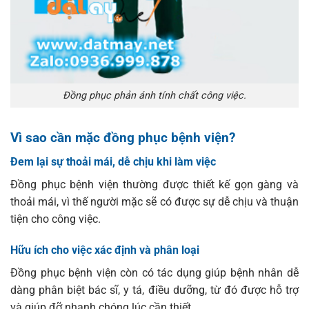
Đồng phục phản ánh tính chất công việc.
Vì sao cần mặc đồng phục bệnh viện?
Đem lại sự thoải mái, dễ chịu khi làm việc
Đồng phục bệnh viện thường được thiết kế gọn gàng và
thoải mái, vì thế người mặc sẽ có được sự dễ chịu và thuận
tiện cho công việc.
Hữu ích cho việc xác định và phân loại
Đồng phục bệnh viện còn có tác dụng giúp bệnh nhân dễ
dàng phân biệt bác sĩ, y tá, điều dưỡng, từ đó được hỗ trợ
và giúp đỡ nhanh chóng lúc cần thiết.