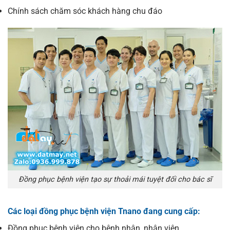
Chính sách chăm sóc khách hàng chu đáo
Đồng phục bệnh viện tạo sự thoải mái tuyệt đối cho bác sĩ
Các loại đồng phục bệnh viện Tnano đang cung cấp:
Đồng phục bệnh viện cho bệnh nhân, nhân viên