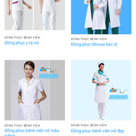
ĐỒNG PHỤC BỆNH VIỆN
ĐỒNG PHỤC BỆNH VIỆN
Đồng phục y tá nữ
Đồng phục Blouse bác sĩ
ĐỒNG PHỤC BỆNH VIỆN
ĐỒNG PHỤC BỆNH VIỆN
Đồng phục bệnh viện nữ màu
Đồng phục bệnh viện nữ đẹp
trắng