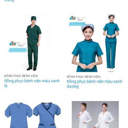
ĐỒNG PHỤC BỆNH VIỆN
ĐỒNG PHỤC BỆNH VIỆN
Đồng phục bệnh viện màu xanh
Đồng phục bệnh viện màu xanh
lá
dương