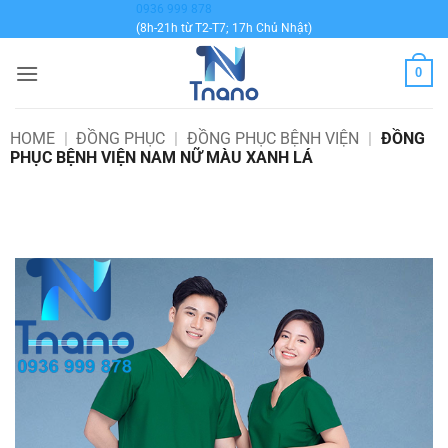
Bỏ
0936 999 878
(8h-21h từ T2-T7; 17h Chủ Nhật)
qua
nội
0
dung
HOME
|
ĐỒNG PHỤC
|
ĐỒNG PHỤC BỆNH VIỆN
|
ĐỒNG
PHỤC BỆNH VIỆN NAM NỮ MÀU XANH LÁ