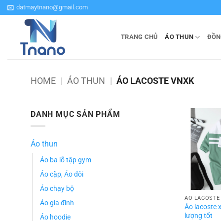
Bỏ
datmaytnano@gmail.com
qua
nội
TRANG CHỦ
ÁO THUN
ĐỒN
dung
HOME
|
ÁO THUN
|
ÁO LACOSTE VNXK
DANH MỤC SẢN PHẨM
Áo thun
Áo ba lỗ tập gym
Áo cặp, Áo đôi
Áo chạy bộ
ÁO LACOSTE
Áo gia đình
Áo lacoste x
lượng tốt
Áo hoodie