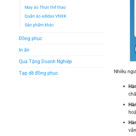
May áo Thun thể thao
Quần áo adidas VNXK
Sản phẩm khác
Đồng phục
In ấn
Quà Tặng Doanh Nghiệp
Nhiều ngư
Tạp dề đồng phục
Hàn
chấ
Hàn
hoặ
Hàn
vẫn