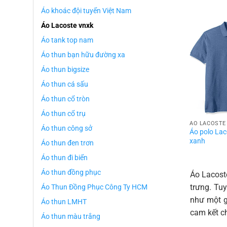
Áo khoác đội tuyển Việt Nam
Áo Lacoste vnxk
Áo tank top nam
Áo thun bạn hữu đường xa
Áo thun bigsize
Áo thun cá sấu
Áo thun cổ tròn
Áo thun cổ trụ
ÁO LACOSTE
Áo thun công sở
Áo polo La
xanh
Áo thun đen trơn
Áo thun đi biển
Áo thun đồng phục
Áo Lacoste
trưng. Tu
Áo Thun Đồng Phục Công Ty HCM
như một g
Áo thun LMHT
cam kết ch
Áo thun màu trắng