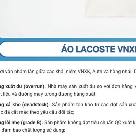
ời vẫn nhầm lẫn giữa các khái niệm VNXK, Auth và hàng nhái. D
g xuất dư (overrun):
Nhà máy sản xuất dư so với đơn hàng xu
t liệu và đường may tương đương hàng xuất;
g xả kho (deadstock):
Sản phẩm tồn kho từ các đợt sản xuấ
c đã cắt mác theo yêu cầu đối tác;
g lỗi nhẹ (grade B):
Sản phẩm không đạt tiêu chuẩn QC xuất khẩ
 đảm bảo chất lượng sử dụng;