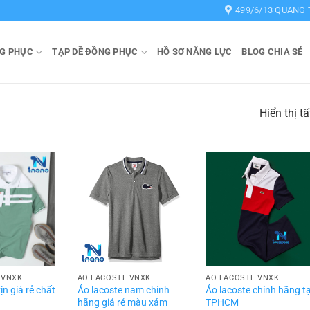
499/6/13 QUANG 
G PHỤC
TẠP DỀ ĐỒNG PHỤC
HỒ SƠ NĂNG LỰC
BLOG CHIA SẺ
Hiển thị t
 VNXK
ÁO LACOSTE VNXK
ÁO LACOSTE VNXK
ịn giá rẻ chất
Áo lacoste nam chính
Áo lacoste chính hãng tạ
hãng giá rẻ màu xám
TPHCM