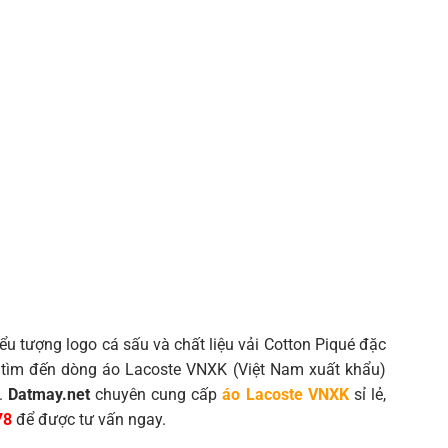
iểu tượng logo cá sấu và chất liệu vải Cotton Piqué đặc
i tìm đến dòng áo Lacoste VNXK (Việt Nam xuất khẩu)
n.
Datmay.net
chuyên cung cấp
áo Lacoste VNXK
sỉ lẻ,
78
để được tư vấn ngay.