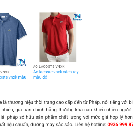
ÁO LACOSTE VNXK
Áo lacoste vnxk xách tay
 VNXK
màu đỏ
coste vnxk màu
 là thương hiệu thời trang cao cấp đến từ Pháp, nổi tiếng với b
y nhiên, giá bán chính hãng thường khá cao khiến nhiều ngườ
iải pháp sở hữu sản phẩm chất lượng với mức giá hợp lý hơ
ất liệu chuẩn, đường may sắc sảo. Liên hệ hotline:
0936 999 8