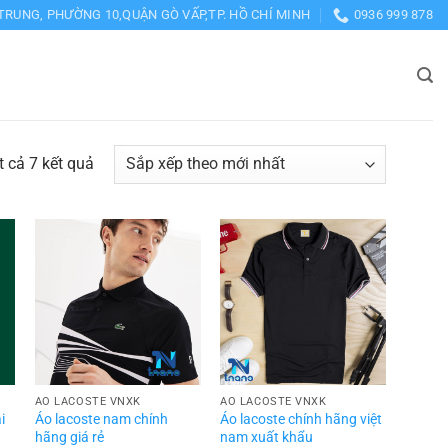
TRUNG, PHƯỜNG 10,QUẬN GÒ VẤP,TP. HỒ CHÍ MINH
0936 999 878
Đã
ất cả 7 kết quả
sắp
xếp
theo
mới
nhất
ÁO LACOSTE VNXK
ÁO LACOSTE VNXK
i
Áo lacoste nam chính
Áo lacoste chính hãng việt
hãng giá rẻ
nam xuất khẩu