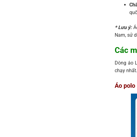
Chấ
quố
* Lưu ý:
Á
Nam, sử d
Các m
Dòng áo L
chạy nhất
Áo polo 