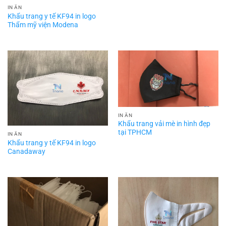
IN ẤN
Khẩu trang y tế KF94 in logo
Thẩm mỹ viện Modena
IN ẤN
Khẩu trang vải mè in hình đẹp
tại TPHCM
IN ẤN
Khẩu trang y tế KF94 in logo
Canadaway