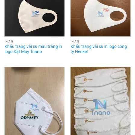
IN ẤN
IN ẤN
Khẩu trang vải su màu trắng in
Khẩu trang vải su in logo công
logo Đặt May Tnano
ty Henkel