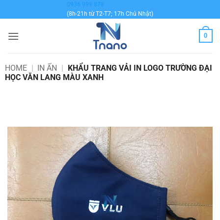
Bỏ
0936 999 878
(8h-21h từ T2-T7; 17h Chủ Nhật)
qua
nội
0
dung
HOME
|
IN ẤN
|
KHẨU TRANG VẢI IN LOGO TRƯỜNG ĐẠI
HỌC VĂN LANG MÀU XANH