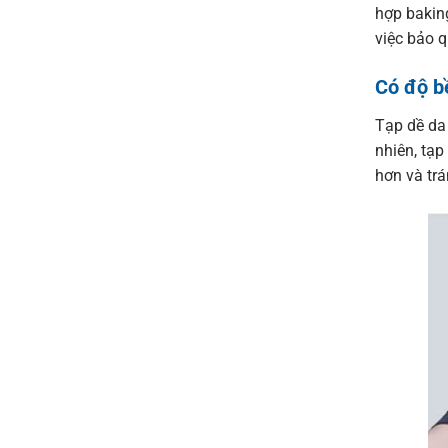
hợp baking
việc bảo 
Có độ b
Tạp dề da 
nhiên, tạp
hơn và trá