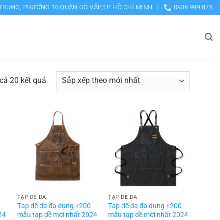
TRUNG, PHƯỜNG 10,QUẬN GÒ VẤP,TP. HỒ CHÍ MINH
0936 999 878
Đã
 cả 20 kết quả
sắp
xếp
theo
mới
nhất
TẠP DỀ DA
TẠP DỀ DA
Tạp dê da đa dụng +200
Tạp dê da đa dụng +200
24
mẫu tạp dề mới nhất 2024
mẫu tạp dề mới nhất 2024