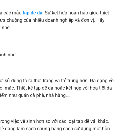
của các mẫu
tạp dề da
. Sự kết hợp hoàn hảo giữa thiết
n ưa chuộng của nhiều doanh nghiệp và đơn vị. Hãy
 nhé!
ình như:
 sử dụng tỏ ra thời trang và trẻ trung hơn. Đa dạng về
i mặc. Thiết kế tạp dề da hoặc kết hợp với hoạ tiết da
 điểm như quán cà phê, nhà hàng,…
rong việc vệ sinh hơn so với các loại tạp dề vải khác.
ể dễ dàng làm sạch chúng bằng cách sử dụng một hỗn