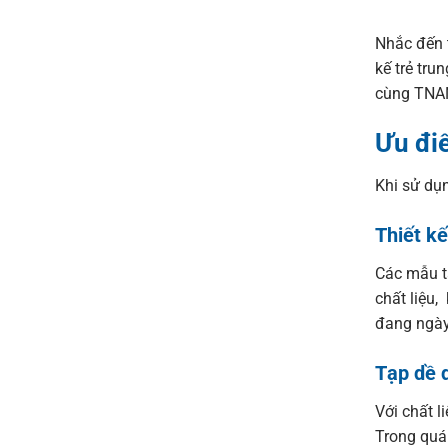
Nhắc đến 
kế trẻ tr
cùng TNAN
Ưu đi
Khi sử dụ
Thiết kế
Các mẫu tạ
chất liệu,
đang ngày
Tạp dề d
Với chất l
Trong quá