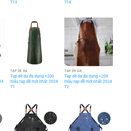
T13
T14
TẠP DỀ DA
TẠP DỀ DA
Tạp dê da đa dụng +200
Tạp dê da đa dụng +200
24
mẫu tạp dề mới nhất 2024
mẫu tạp dề mới nhất 2024
T1
T2