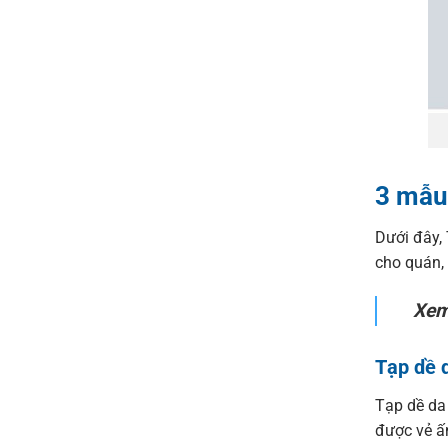
3 mẫu 
Dưới đây,
cho quán,
Xem
Tạp dề 
Tạp dề da 
được vẻ ấ