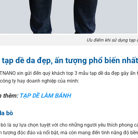
Ưu điểm khi sử dụng tạp 
tạp dề da đẹp, ấn tượng phổ biến nhất
 TNANO xin gửi đến quý khách top 3 mẫu tạp dề da đẹp gây ấn t
 công ty hay doanh nghiệp của mình:
 thêm:
TẠP DỀ LÀM BÁNH
da bò
bò là sự lựa chọn tuyệt vời cho những người yêu thích phong cá
n tượng độc đáo và nổi bật, mà còn mang đến tính năng độ bền