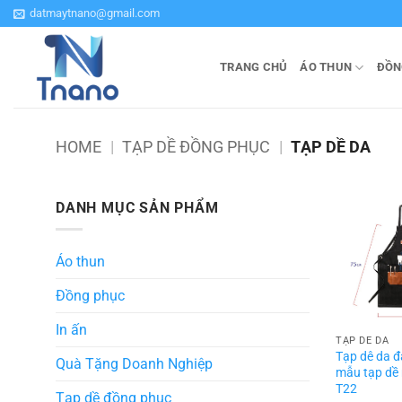
Bỏ
datmaytnano@gmail.com
qua
nội
TRANG CHỦ
ÁO THUN
ĐỒN
dung
HOME
|
TẠP DỀ ĐỒNG PHỤC
|
TẠP DỀ DA
DANH MỤC SẢN PHẨM
Áo thun
Đồng phục
In ấn
TẠP DỀ DA
Tạp dê da 
Quà Tặng Doanh Nghiệp
mẫu tạp dề
T22
Tạp dề đồng phục