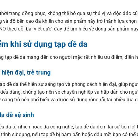
thời trang đồng phục, không thể bỏ qua sự thú vị và độc đáo 
ung và độ bền cao đã khiến cho sản phẩm này trở thành lựa chọ
O theo dõi bài viết dưới đây để tìm hiểu về dòng sản phẩm này
ểm khi sử dụng tạp dề da
ng tạp dề da mang đến cho người mặc rất nhiều ưu điểm, điển h
 hiện đại, trẻ trung
p dề da thể hiện sự sáng tạo và phong cách hiện đại, giúp người
 kiểu dáng, chúng tạo nên vẻ chuyên nghiệp và hấp dẫn cho ngườ
 càng trở nên phổ biến và được sử dụng rộng rãi tại nhiều địa
a dễ vệ sinh
iệu da tự nhiên hoặc da công nghệ, tạp dề da đem lại sự tiện lợi t
 trình sử dụng, nếu tạp dề bị bám bẩn hoặc dầu mỡ, bạn có th