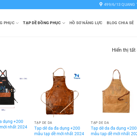
499/6/13 QUANG 
G PHỤC
TẠP DỀ ĐỒNG PHỤC
HỒ SƠ NĂNG LỰC
BLOG CHIA SẺ
Hiển thị tất
đa dụng +200
TẠP DỀ DA
TẠP DỀ DA
 mới nhất 2024
Tạp dê da đa dụng +200
Tạp dê da đa dụng +200
mẫu tạp dề mới nhất 2024
mẫu tạp dề mới nhất 20