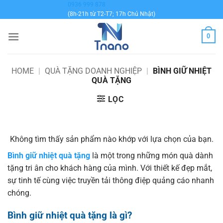
Bỏ
0936 999 878
(8h-21h từ T2-T7; 17h Chủ Nhật)
qua
nội
0
dung
HOME
|
QUÀ TẶNG DOANH NGHIỆP
|
BÌNH GIỮ NHIỆT
QUÀ TẶNG
LỌC
Không tìm thấy sản phẩm nào khớp với lựa chọn của bạn.
Bình giữ nhiệt quà tặng
là một trong những món quà dành
tặng tri ân cho khách hàng của mình. Với thiết kế đẹp mắt,
sự tinh tế cùng việc truyền tải thông điệp quảng cáo nhanh
chóng.
Bình giữ nhiệt quà tặng là gì?