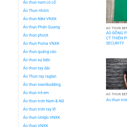
Áo thun nam có cổ
Áo Thun nhóm
Áo thun Nike VNXK
Áo thun Phản Quang
ÁO THUN ĐE
ÁO ĐỒNG P
Áo thun phượt
CT THIÊN 
SECURITY
Áo thun Puma VNXK
Áo thun quảng cáo
Áo thun sự kiện
Áo thun tay dài
Áo Thun tay raglan
Áo thun teambuilding
Áo thun trẻ em
ÁO THUN ĐE
Áo thun tr
Áo thun trơn Nam & Nữ
Áo thun trơn tay lỡ
Áo thun Uniqlo VNXK
Áo thun VNXK