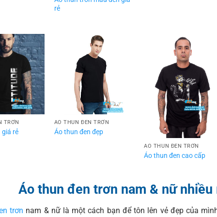
rẻ
N TRƠN
ÁO THUN ĐEN TRƠN
 giá rẻ
Áo thun đen đẹp
ÁO THUN ĐEN TRƠN
Áo thun đen cao cấp
Áo thun đen trơn nam & nữ nhiều
en trơn
nam & nữ là một cách bạn để tôn lên vẻ đẹp của mình.