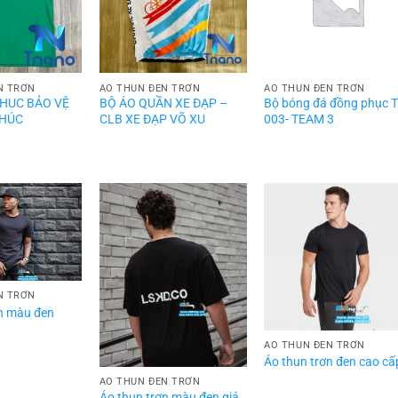
N TRƠN
ÁO THUN ĐEN TRƠN
ÁO THUN ĐEN TRƠN
HUC BẢO VỆ
BỘ ÁO QUẦN XE ĐẠP –
Bộ bóng đá đồng phục 
PHÚC
CLB XE ĐẠP VÕ XU
003- TEAM 3
N TRƠN
ơn màu đen
ÁO THUN ĐEN TRƠN
Áo thun trơn đen cao cấ
ÁO THUN ĐEN TRƠN
Áo thun trơn màu đen giá