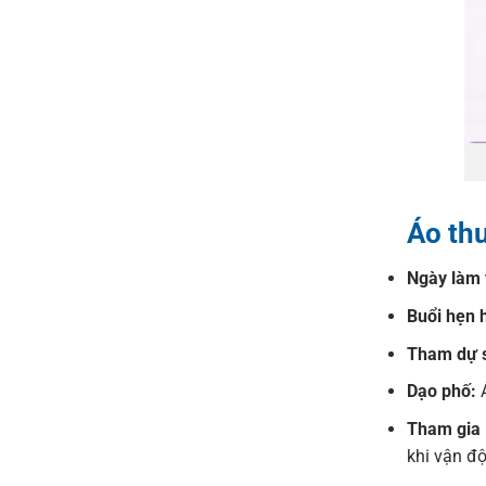
Áo th
Ngày làm 
Buổi hẹn 
Tham dự s
Dạo phố:
Á
Tham gia 
khi vận đ