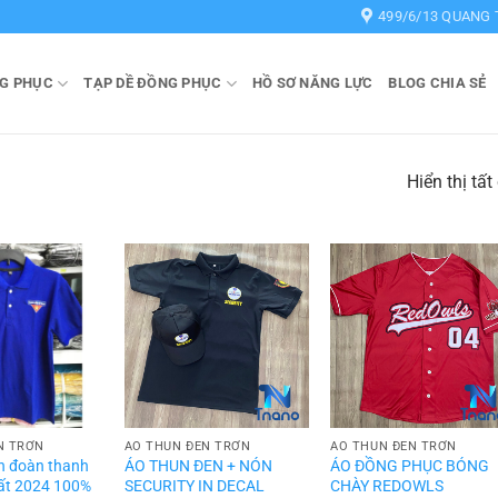
499/6/13 QUANG 
G PHỤC
TẠP DỀ ĐỒNG PHỤC
HỒ SƠ NĂNG LỰC
BLOG CHIA SẺ
Hiển thị tất
N TRƠN
ÁO THUN ĐEN TRƠN
ÁO THUN ĐEN TRƠN
n đoàn thanh
ÁO THUN ĐEN + NÓN
ÁO ĐỒNG PHỤC BÓNG
hất 2024 100%
SECURITY IN DECAL
CHÀY REDOWLS