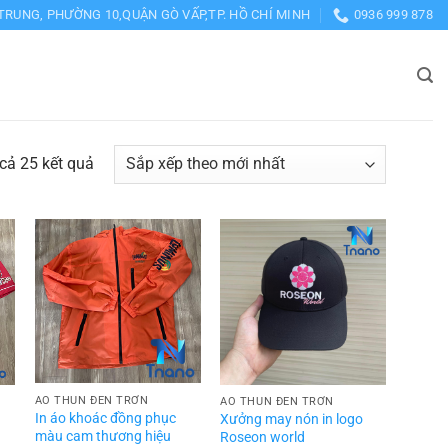
TRUNG, PHƯỜNG 10,QUẬN GÒ VẤP,TP. HỒ CHÍ MINH
0936 999 878
Đã
 cả 25 kết quả
sắp
xếp
theo
mới
nhất
ÁO THUN ĐEN TRƠN
ÁO THUN ĐEN TRƠN
In áo khoác đồng phục
Xưởng may nón in logo
màu cam thương hiệu
Roseon world