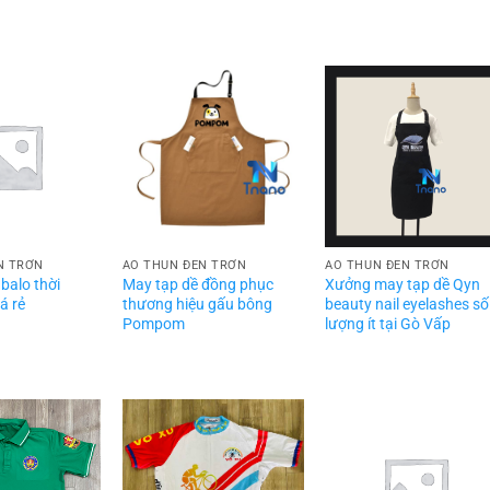
N TRƠN
ÁO THUN ĐEN TRƠN
ÁO THUN ĐEN TRƠN
balo thời
May tạp dề đồng phục
Xưởng may tạp dề Qyn
á rẻ
thương hiệu gấu bông
beauty nail eyelashes số
Pompom
lượng ít tại Gò Vấp