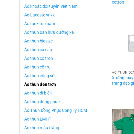
cotton
Áo khoác đội tuyển Việt Nam
Áo Lacoste vnxk
Áo tank top nam
Áo thun bạn hữu đường xa
Áo thun bigsize
Áo thun cá sấu
Áo thun cổ tròn
Áo thun cổ trụ
ÁO THUN ĐE
Áo thun công sở
Xưởng may 
trang đẹp gi
Áo thun đen trơn
Áo thun đi biển
Áo thun đồng phục
Áo Thun Đồng Phục Công Ty HCM
Áo thun LMHT
Áo thun màu trắng