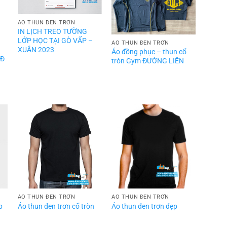
ÁO THUN ĐEN TRƠN
IN LỊCH TREO TƯỜNG
LỚP HỌC TẠI GÒ VẤP –
ÁO THUN ĐEN TRƠN
XUÂN 2023
Áo đồng phục – thun cổ
TĐ
tròn Gym ĐƯỜNG LIÊN
ÁO THUN ĐEN TRƠN
ÁO THUN ĐEN TRƠN
p
Áo thun đen trơn cổ tròn
Áo thun đen trơn đẹp