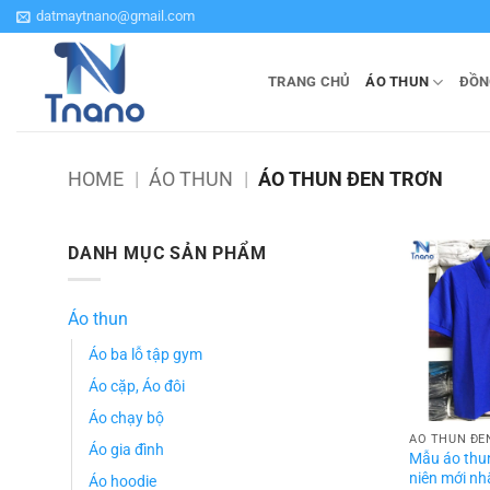
Bỏ
datmaytnano@gmail.com
qua
nội
TRANG CHỦ
ÁO THUN
ĐỒN
dung
HOME
|
ÁO THUN
|
ÁO THUN ĐEN TRƠN
DANH MỤC SẢN PHẨM
Áo thun
Áo ba lỗ tập gym
Áo cặp, Áo đôi
Áo chạy bộ
ÁO THUN ĐE
Áo gia đình
Mẫu áo thu
niên mới n
Áo hoodie