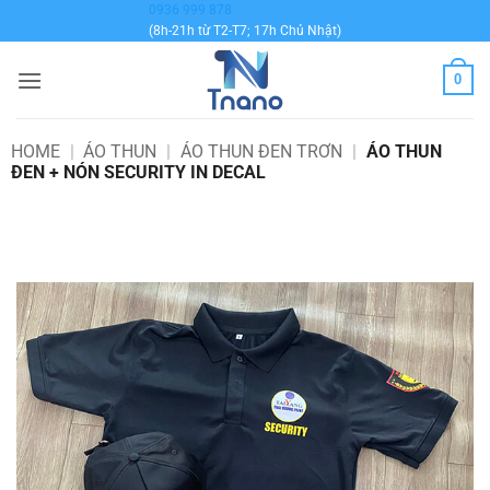
Bỏ
0936 999 878
(8h-21h từ T2-T7; 17h Chủ Nhật)
qua
nội
0
dung
HOME
|
ÁO THUN
|
ÁO THUN ĐEN TRƠN
|
ÁO THUN
ĐEN + NÓN SECURITY IN DECAL