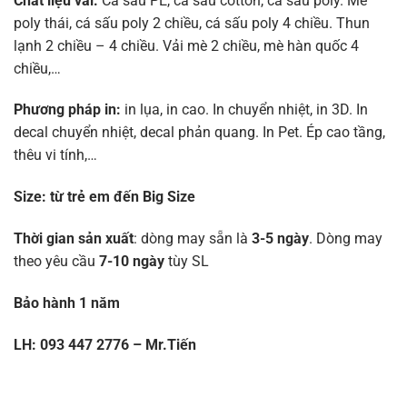
Chất liệu vải:
Cá sấu PE, cá sấu cotton, cá sấu poly. Mè
poly thái, cá sấu poly 2 chiều, cá sấu poly 4 chiều. Thun
lạnh 2 chiều – 4 chiều. Vải mè 2 chiều, mè hàn quốc 4
chiều,…
Phương pháp in:
in lụa, in cao. In chuyển nhiệt, in 3D. In
decal chuyển nhiệt, decal phản quang. In Pet. Ép cao tầng,
thêu vi tính,…
Size:
từ trẻ em đến Big Size
Thời gian sản xuất
: dòng may sẵn là
3-5 ngày
. Dòng may
theo yêu cầu
7-10 ngày
tùy SL
Bảo hành 1 năm
LH: 093 447 2776 – Mr.Tiến