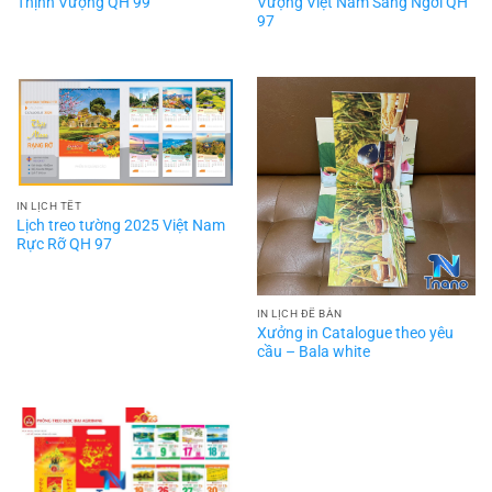
Thịnh Vượng QH 99
Vượng Việt Nam Sáng Ngời QH
97
IN LỊCH TẾT
Lịch treo tường 2025 Việt Nam
Rực Rỡ QH 97
IN LỊCH ĐỂ BÀN
Xưởng in Catalogue theo yêu
cầu – Bala white