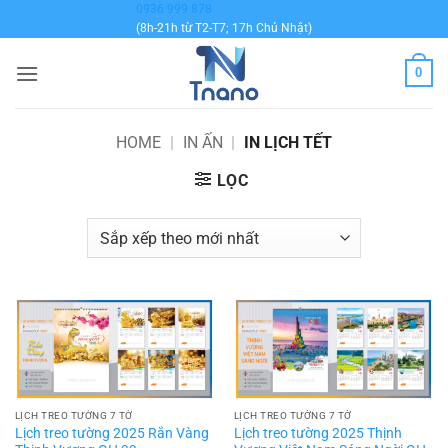
Bỏ
0936 999 878
(8h-21h từ T2-T7; 17h Chủ Nhật)
qua
nội
0
dung
HOME
|
IN ẤN
|
IN LỊCH TẾT
LỌC
LỊCH TREO TƯỜNG 7 TỜ
LỊCH TREO TƯỜNG 7 TỜ
Lịch treo tường 2025 Rắn Vàng
Lịch treo tường 2025 Thịnh