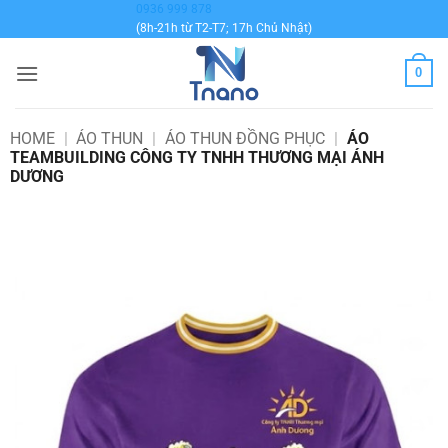
Bỏ
0936 999 878
(8h-21h từ T2-T7; 17h Chủ Nhật)
qua
nội
0
dung
HOME
|
ÁO THUN
|
ÁO THUN ĐỒNG PHỤC
|
ÁO
TEAMBUILDING CÔNG TY TNHH THƯƠNG MẠI ÁNH
DƯƠNG