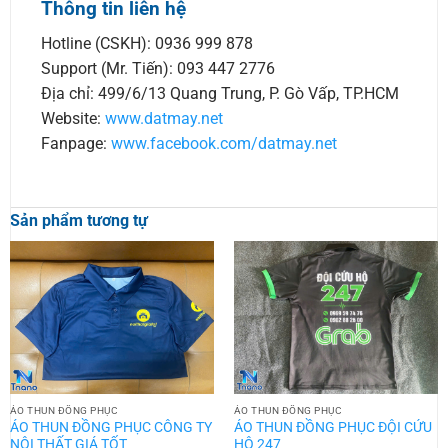
Thông tin liên hệ
Hotline (CSKH): 0936 999 878
Support (Mr. Tiến): 093 447 2776
Địa chỉ: 499/6/13 Quang Trung, P. Gò Vấp, TP.HCM
Website:
www.datmay.net
Fanpage:
www.facebook.com/datmay.net
Sản phẩm tương tự
ÁO THUN ĐỒNG PHỤC
ÁO THUN ĐỒNG PHỤC
ÁO THUN ĐỒNG PHỤC CÔNG TY
ÁO THUN ĐỒNG PHỤC ĐỘI CỨU
NỘI THẤT GIÁ TỐT
HỘ 247