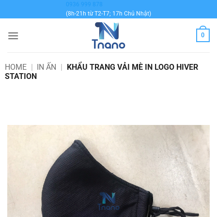
Bỏ
0936 999 878
(8h-21h từ T2-T7; 17h Chủ Nhật)
qua
nội
0
dung
HOME
|
IN ẤN
|
KHẨU TRANG VẢI MÈ IN LOGO HIVER
STATION