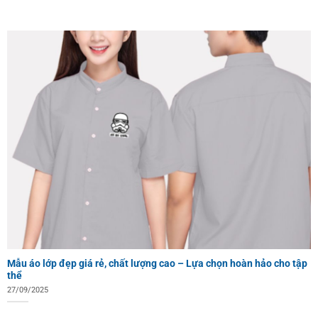
Mẫu áo lớp đẹp giá rẻ, chất lượng cao – Lựa chọn hoàn hảo cho tập
thể
27/09/2025