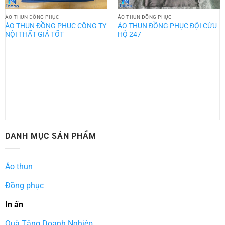
ÁO THUN ĐỒNG PHỤC
ÁO THUN ĐỒNG PHỤC
ÁO THUN ĐỒNG PHỤC CÔNG TY
ÁO THUN ĐỒNG PHỤC ĐỘI CỨU
NỘI THẤT GIÁ TỐT
HỘ 247
DANH MỤC SẢN PHẨM
Áo thun
Đồng phục
In ấn
Quà Tặng Doanh Nghiệp