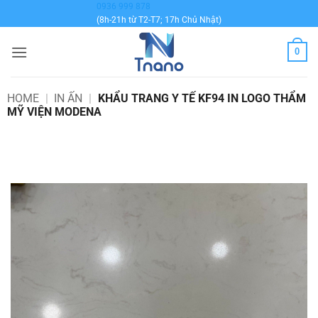
Bỏ
0936 999 878
(8h-21h từ T2-T7; 17h Chủ Nhật)
qua
nội
0
dung
HOME
|
IN ẤN
|
KHẨU TRANG Y TẾ KF94 IN LOGO THẨM
MỸ VIỆN MODENA