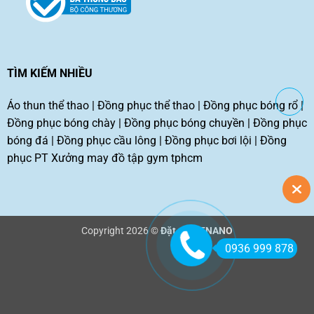
TÌM KIẾM NHIỀU
Áo thun thể thao
|
Đồng phục thể thao
|
Đồng phục bóng rổ
|
Đồng phục bóng chày
|
Đồng phục bóng chuyền
|
Đồng phục
bóng đá
|
Đồng phục cầu lông
|
Đồng phục bơi lội
|
Đồng
phục PT
Xưởng may đồ tập gym tphcm
Copyright 2026 ©
Đặt may TNANO
0936 999 878