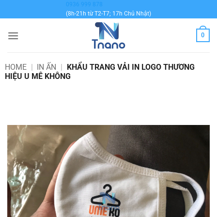
Bỏ
0936 999 878
(8h-21h từ T2-T7; 17h Chủ Nhật)
qua
nội
0
dung
HOME
|
IN ẤN
|
KHẨU TRANG VẢI IN LOGO THƯƠNG
HIỆU U MÊ KHÔNG