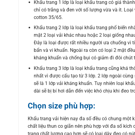
Khẩu trang 1 lớp là loại khẩu trang có giá thàn
chỉ có trắng và đen với số lượng vừa và ít. Loại
cotton 35/65.
Khẩu trang 2 lớp là loại khẩu trang phổ biến nhất
mặt 2 loại vải khác nhau hoặc 2 loại giống nha
Đây là loại được rất nhiều người ưa chuống vì t
bẩn và vi khuẩn. Ngoài ra còn có loại 2 mặt đều
kháng khuẩn và chống bụi có giảm đi đôi chút t
Khẩu trang 3 lớp là loại khẩu trang cũng khá th
nhất vì được cấu tạo từ 3 lớp. 2 lớp ngoài cùng
sẽ là 1 lớp vải kháng khuẩn. Tuy nhiên loại khẩ
dài sẽ bị bí hơi dẫn đến việc khó chịu khi đeo tr
Chọn size phù hợp:
Khẩu trang vải hiện nay đa số đều có chung một 
chất liệu thun co giãn nên phù hợp với đa số kíc
trang chất lượng cao hơn sẽ có loại dây đeo có nú