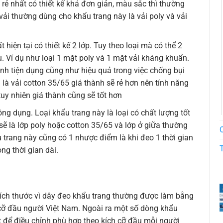
h rẻ nhất có thiết kế khá đơn giản, màu sắc thì thường
 vải thường dùng cho khẩu trang này là vải poly và vải
 hiện tại có thiết kế 2 lớp. Tuy theo loại mà có thể 2
u. Ví dụ như loại 1 mặt poly và 1 mặt vải kháng khuẩn.
ính tiện dụng cũng như hiệu quả trong việc chống bụi
 là vải cotton 35/65 giá thành sẽ rẻ hơn nên tính năng
uy nhiên giá thành cũng sẽ tốt hơn
ông dụng. Loại khẩu trang này là loại có chất lượng tốt
 sẽ là lớp poly hoặc cotton 35/65 và lớp ở giữa thường
u trang này cũng có 1 nhược điểm là khi đeo 1 thời gian
ong thời gian dài.
kích thước vì dây đeo khẩu trang thường được làm bằng
h cỡ đầu người Việt Nam. Ngoài ra một số dòng khẩu
t để điều chỉnh phù hợp theo kích cỡ đầu mỗi người