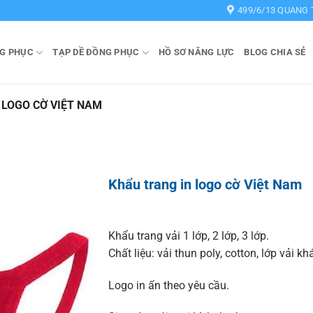
499/6/13 QUANG 
G PHỤC
TẠP DỀ ĐỒNG PHỤC
HỒ SƠ NĂNG LỰC
BLOG CHIA SẺ
 LOGO CỜ VIỆT NAM
Khẩu trang in logo cờ Việt Nam
Khẩu trang vải 1 lớp, 2 lớp, 3 lớp.
Chất liệu: vải thun poly, cotton, lớp vải k
Logo in ấn theo yêu cầu.