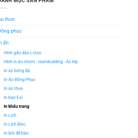
DANH MỤC SẢN PHẨM
Áo thun
Đồng phục
n ấn
Hình gấu dâu Lotso
Hình in áo nhóm - teambuilding - Áo lớp
In áo bóng đá
In Áo Đồng Phục
In áo thun
In bao lì xì
In khẩu trang
In Lịch
In Lịch Bloc
In lịch để bàn