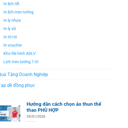
In lịch tết
In lịch treo tường
In ly nhựa
In ly sứ
In tờ rơi
In voucher
Kho file hình ADLV
Lịch treo tường 7 tờ
Quà Tặng Doanh Nghiệp
Tạp dề đồng phục
Hướng dẫn cách chọn áo thun thể
thao PHÙ HỢP
29/01/2026