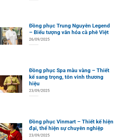
Đồng phục Trung Nguyên Legend
– Biểu tượng văn hóa cà phê Việt
26/09/2025
Đồng phục Spa màu vàng – Thiết
kế sang trọng, tôn vinh thương
hiệu
ÁO TH
ÁO THUN ĐỒNG PHỤC
23/09/2025
Áo Te
Áo Teambuilding Công Ty
Xuất B
Thiết Kế Ánh Kim
ÁO THUN ĐỒNG PHỤC
o Teambuilding Công Ty
hủy Sản Biển Xanh
Đồng phục Vinmart – Thiết kế hiện
đại, thể hiện sự chuyên nghiệp
23/09/2025