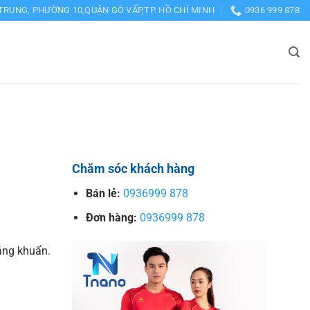
TRUNG, PHƯỜNG 10,QUẬN GÒ VẤP,TP. HỒ CHÍ MINH
0936 999 878
Chăm sóc khách hàng
Bán lẻ:
0936999 878
Đơn hàng:
0936999 878
háng khuẩn.