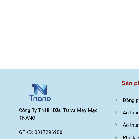
Sản p
Đồng p
Công Ty TNHH Đầu Tư và May Mặc
Áo thu
TNANO
Áo thu
GPKD: 0317296980
Phụ ki