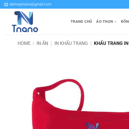
Bỏ
datmaytnano@gmail.com
qua
nội
TRANG CHỦ
ÁO THUN
ĐỒN
dung
HOME
|
IN ẤN
|
IN KHẨU TRANG
|
KHẨU TRANG IN