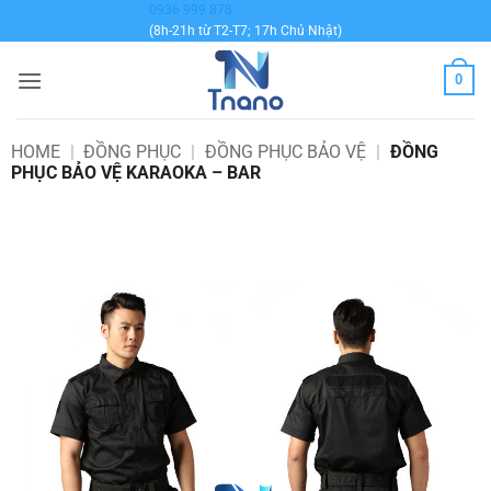
Bỏ
0936 999 878
(8h-21h từ T2-T7; 17h Chủ Nhật)
qua
nội
0
dung
HOME
|
ĐỒNG PHỤC
|
ĐỒNG PHỤC BẢO VỆ
|
ĐỒNG
PHỤC BẢO VỆ KARAOKA – BAR