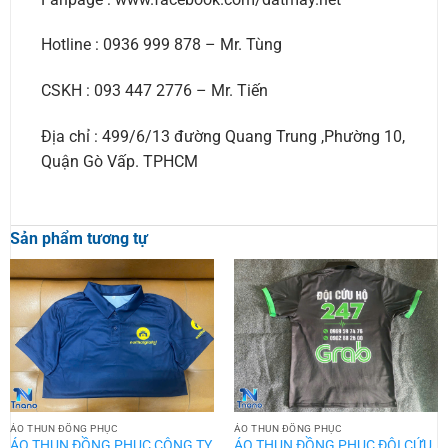
Hotline : 0936 999 878 – Mr. Tùng
CSKH : 093 447 2776 – Mr. Tiến
Địa chỉ : 499/6/13 đường Quang Trung ,Phường 10,
Quận Gò Vấp. TPHCM
Sản phẩm tương tự
ÁO THUN ĐỒNG PHỤC
ÁO THUN ĐỒNG PHỤC
ÁO THUN ĐỒNG PHỤC CÔNG TY
ÁO THUN ĐỒNG PHỤC ĐỘI CỨU