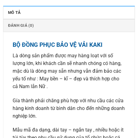
MÔ TẢ
ĐÁNH GIÁ (0)
BỘ ĐỒNG PHỤC BẢO VỆ VẢI KAKI
Là dòng sản phẩm được may hàng loạt với số
lượng lớn, khi khách cần sẽ nhanh chóng có hàng,
mặc dù là dòng may sẵn nhưng vẫn đảm bảo các
yếu tố như : May bền – kĩ – đẹp và thích hợp cho
cả Nam lẫn Nữ .
Gía thành phải chăng phù hợp với nhu cầu các cửa
hàng kinh doanh từ bình dân cho đến những doanh
nghiệp lớn.
Mẫu mã đa dạng, dài tay – ngắn tay , nhiều hoặc ít
túi tùy theo nhu cầu sử dụng của tổ chức hoặc cá