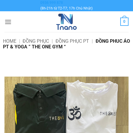
Bỏ
0936 999 878
(8h-21h từ T2-T7; 17h Chủ Nhật)
qua
nội
0
dung
HOME
|
ĐỒNG PHỤC
|
ĐỒNG PHỤC PT
|
ĐỒNG PHUC ÁO
PT & YOGA ” THE ONE GYM “