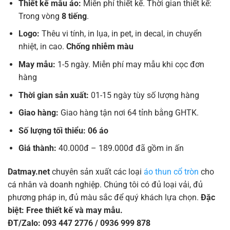
Thiết kế mẫu áo:
Miễn phí thiết kế. Thời gian thiết kế:
Trong vòng
8 tiếng
.
Logo:
Thêu vi tính, in lụa, in pet, in decal, in chuyển
nhiệt, in cao.
Chống nhiễm màu
May mẫu:
1-5 ngày. Miễn phí may mẫu khi cọc đơn
hàng
Thời gian sản xuất:
01-15 ngày tùy số lượng hàng
Giao hàng:
Giao hàng tận nơi 64 tỉnh bằng GHTK.
Số lượng tối thiểu: 06 áo
Giá thành:
40.000đ – 189.000đ đã gồm in ấn
Datmay.net
chuyên sản xuất các loại
áo thun cổ tròn
cho
cá nhân và doanh nghiệp. Chúng tôi có đủ loại vải, đủ
phương pháp in, đủ màu sắc để quý khách lựa chọn.
Đặc
biệt: Free thiết kế và may mẫu.
ĐT/Zalo: 093 447 2776 / 0936 999 878