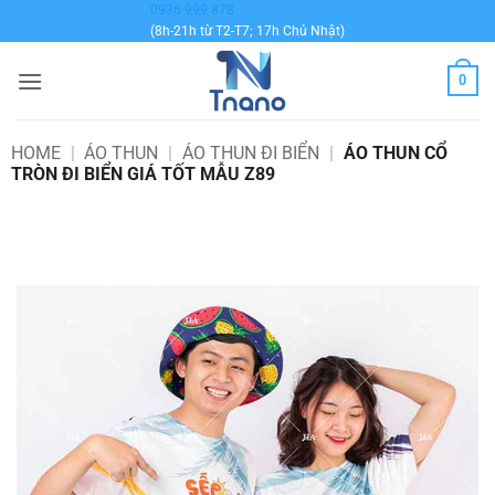
Bỏ
0936 999 878
(8h-21h từ T2-T7; 17h Chủ Nhật)
qua
nội
0
dung
HOME
|
ÁO THUN
|
ÁO THUN ĐI BIỂN
|
ÁO THUN CỔ
TRÒN ĐI BIỂN GIÁ TỐT MẪU Z89