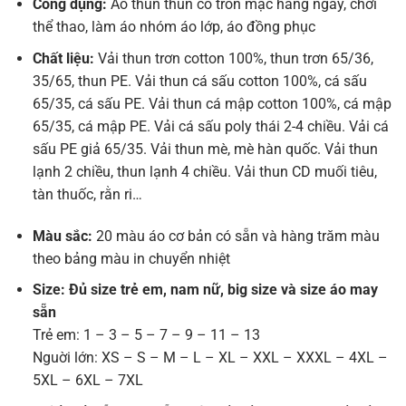
Công dụng:
Áo thun thun cổ tròn mặc hằng ngày, chơi
thể thao, làm áo nhóm áo lớp, áo đồng phục
Chất liệu:
Vải thun trơn cotton 100%, thun trơn 65/36,
35/65, thun PE. Vải thun cá sấu cotton 100%, cá sấu
65/35, cá sấu PE. Vải thun cá mập cotton 100%, cá mập
65/35, cá mập PE. Vải cá sấu poly thái 2-4 chiều. Vải cá
sấu PE giả 65/35. Vải thun mè, mè hàn quốc. Vải thun
lạnh 2 chiều, thun lạnh 4 chiều. Vải thun CD muối tiêu,
tàn thuốc, rằn ri…
Màu sắc:
20 màu áo cơ bản có sẵn và hàng trăm màu
theo bảng màu in chuyển nhiệt
Size: Đủ size trẻ em, nam nữ, big size và size áo may
sẵn
Trẻ em: 1 – 3 – 5 – 7 – 9 – 11 – 13
Nguời lớn: XS – S – M – L – XL – XXL – XXXL – 4XL –
5XL – 6XL – 7XL