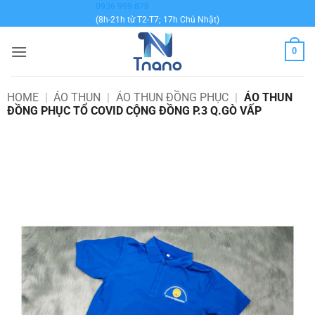
Bỏ
0936 999 878
(8h-21h từ T2-T7; 17h Chủ Nhật)
qua
nội
0
dung
HOME
|
ÁO THUN
|
ÁO THUN ĐỒNG PHỤC
|
ÁO THUN
ĐỒNG PHỤC TỔ COVID CỘNG ĐỒNG P.3 Q.GÒ VẤP