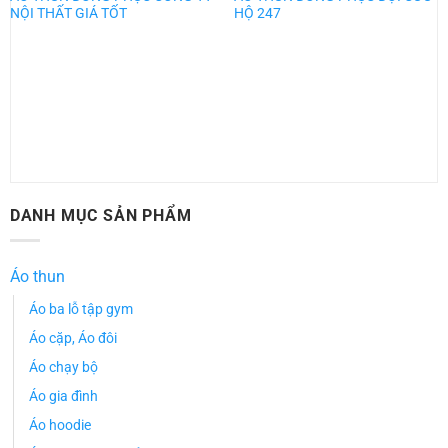
NỘI THẤT GIÁ TỐT
HỘ 247
DANH MỤC SẢN PHẨM
Áo thun
Áo ba lỗ tập gym
Áo cặp, Áo đôi
Áo chạy bộ
Áo gia đình
Áo hoodie