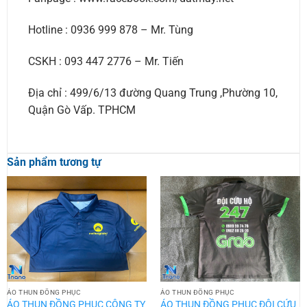
Hotline : 0936 999 878 – Mr. Tùng
CSKH : 093 447 2776 – Mr. Tiến
Địa chỉ : 499/6/13 đường Quang Trung ,Phường 10,
Quận Gò Vấp. TPHCM
Sản phẩm tương tự
ÁO THUN ĐỒNG PHỤC
ÁO THUN ĐỒNG PHỤC
ÁO THUN ĐỒNG PHỤC CÔNG TY
ÁO THUN ĐỒNG PHỤC ĐỘI CỨU