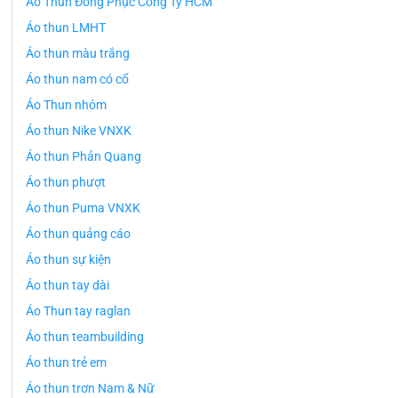
Áo Thun Đồng Phục Công Ty HCM
Áo thun LMHT
Áo thun màu trắng
Áo thun nam có cổ
Áo Thun nhóm
Áo thun Nike VNXK
Áo thun Phản Quang
Áo thun phượt
Áo thun Puma VNXK
Áo thun quảng cáo
Áo thun sự kiện
Áo thun tay dài
Áo Thun tay raglan
Áo thun teambuilding
Áo thun trẻ em
Áo thun trơn Nam & Nữ