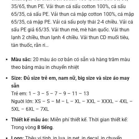
35/65, thun PE. Vải thun cá sấu cotton 100%, cá sấu
65/35, cá sấu PE. Vải thun cá mập cotton 100%, cá mập
65/35, cá mập PE. Vải cá sấu poly thái 2-4 chiều. Vải cá
sấu PE giả 65/35. Vải thun mè, mè hàn quốc. Vải thun
lạnh 2 chiều, thun lạnh 4 chiều. Vải thun CD muối tiêu,
tàn thuốc, rằn ri…
Màu sắc:
20 màu áo cơ bản có sẵn và hàng trăm màu
theo bảng màu in chuyển nhiệt
Size: Đủ size trẻ em, nam nữ, big size và size áo may
sẵn
Trẻ em: 1 – 3 – 5 – 7 – 9 – 11 – 13
Nguời lớn: XS – S – M – L – XL – XXL – XXXL – 4XL –
5XL – 6XL – 7XL
Thiết kế mẫu áo:
Miễn phí thiết kế. Thời gian thiết kế:
Trong vòng
8 tiếng
.
Logo:
Thêu vi tính, in lụa, in pet, in decal, in chuyển