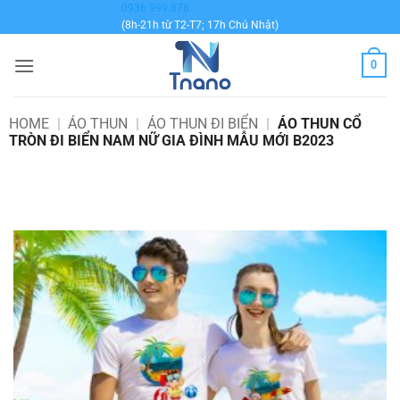
Bỏ
0936 999 878
(8h-21h từ T2-T7; 17h Chủ Nhật)
qua
nội
0
dung
HOME
|
ÁO THUN
|
ÁO THUN ĐI BIỂN
|
ÁO THUN CỔ
TRÒN ĐI BIỂN NAM NỮ GIA ĐÌNH MẪU MỚI B2023