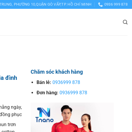
TRUNG, PHƯỜNG 10,QUẬN GÒ VẤP,TP. HỒ CHÍ MINH
0936 999 878
Chăm sóc khách hàng
ia đình
Bán lẻ:
0936999 878
Đơn hàng:
0936999 878
hằng ngày,
o đồng phục
hun trơn
 cotton