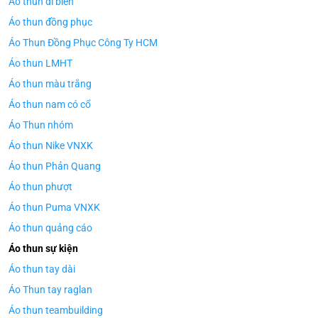
Áo thun đi biển
Áo thun đồng phục
Áo Thun Đồng Phục Công Ty HCM
Áo thun LMHT
Áo thun màu trắng
Áo thun nam có cổ
Áo Thun nhóm
Áo thun Nike VNXK
Áo thun Phản Quang
Áo thun phượt
Áo thun Puma VNXK
Áo thun quảng cáo
Áo thun sự kiện
Áo thun tay dài
Áo Thun tay raglan
Áo thun teambuilding