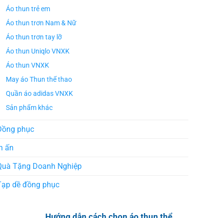
Áo thun trẻ em
Áo thun trơn Nam & Nữ
Áo thun trơn tay lỡ
Áo thun Uniqlo VNXK
Áo thun VNXK
May áo Thun thể thao
Quần áo adidas VNXK
Sản phẩm khác
Đồng phục
n ấn
Quà Tặng Doanh Nghiệp
Tạp dề đồng phục
Hướng dẫn cách chọn áo thun thể