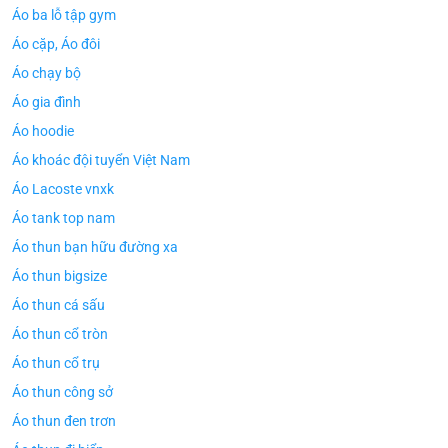
Áo ba lỗ tập gym
Áo cặp, Áo đôi
Áo chạy bộ
Áo gia đình
Áo hoodie
Áo khoác đội tuyển Việt Nam
Áo Lacoste vnxk
Áo tank top nam
Áo thun bạn hữu đường xa
Áo thun bigsize
Áo thun cá sấu
Áo thun cổ tròn
Áo thun cổ trụ
Áo thun công sở
Áo thun đen trơn