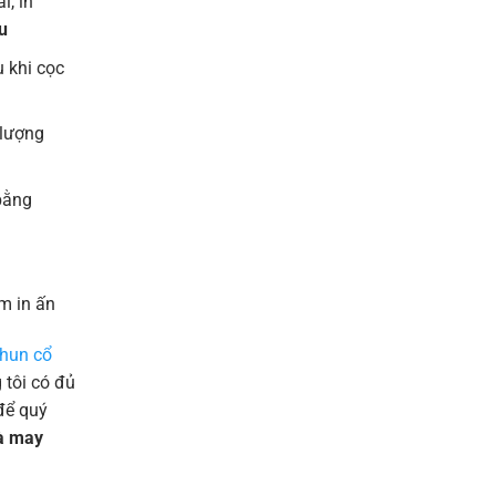
l, in
u
 khi cọc
 lượng
bằng
m in ấn
thun cổ
tôi có đủ
để quý
và may