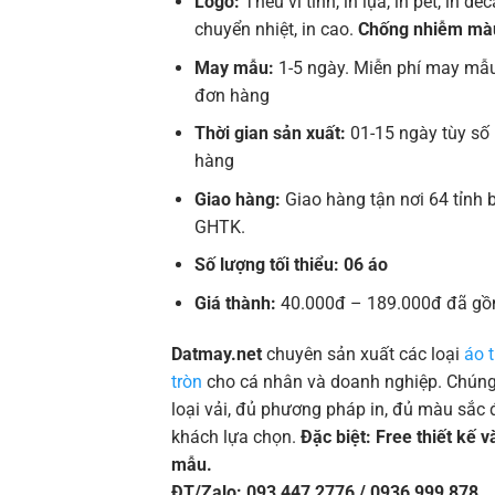
Logo:
Thêu vi tính, in lụa, in pet, in deca
chuyển nhiệt, in cao.
Chống nhiễm mà
May mẫu:
1-5 ngày. Miễn phí may mẫu
đơn hàng
Thời gian sản xuất:
01-15 ngày tùy số
hàng
Giao hàng:
Giao hàng tận nơi 64 tỉnh 
GHTK.
Số lượng tối thiểu: 06 áo
Giá thành:
40.000đ – 189.000đ đã gồ
Datmay.net
chuyên sản xuất các loại
áo 
tròn
cho cá nhân và doanh nghiệp. Chúng 
loại vải, đủ phương pháp in, đủ màu sắc 
khách lựa chọn.
Đặc biệt: Free thiết kế 
mẫu.
ĐT/Zalo: 093 447 2776 / 0936 999 878