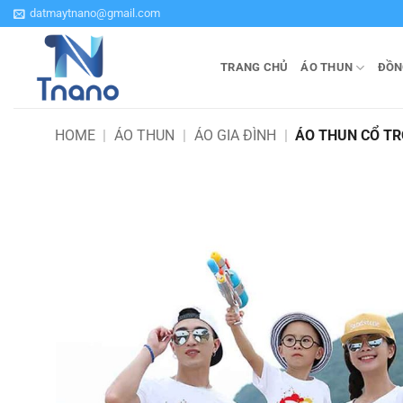
Bỏ
datmaytnano@gmail.com
qua
nội
TRANG CHỦ
ÁO THUN
ĐỒN
dung
HOME
|
ÁO THUN
|
ÁO GIA ĐÌNH
|
ÁO THUN CỔ TR