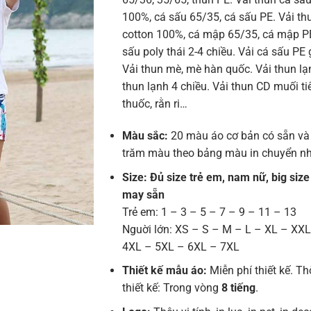
100%, cá sấu 65/35, cá sấu PE. Vải t
cotton 100%, cá mập 65/35, cá mập PE
sấu poly thái 2-4 chiều. Vải cá sấu PE 
Vải thun mè, mè hàn quốc. Vải thun lạn
thun lạnh 4 chiều. Vải thun CD muối tiê
thuốc, rằn ri…
Màu sắc:
20 màu áo cơ bản có sẵn và
trăm màu theo bảng màu in chuyển nh
Size: Đủ size trẻ em, nam nữ, big size
may sẵn
Trẻ em: 1 – 3 – 5 – 7 – 9 – 11 – 13
Nguời lớn: XS – S – M – L – XL – XX
4XL – 5XL – 6XL – 7XL
Thiết kế mẫu áo:
Miễn phí thiết kế. Th
thiết kế: Trong vòng
8 tiếng
.