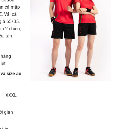
hun cá mập
. Vải cá
giả 65/35.
h 2 chiều,
u, tàn
 hàng
iệt
 và size áo
L – XXXL –
ời gian