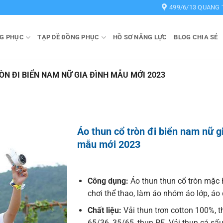
499/6/13 QUANG 
G PHỤC
TẠP DỀ ĐỒNG PHỤC
HỒ SƠ NĂNG LỰC
BLOG CHIA SẺ
ÒN ĐI BIỂN NAM NỮ GIA ĐÌNH MẪU MỚI 2023
Áo thun cổ tròn đi biển nam nữ g
mẫu mới 2023
Công dụng:
Áo thun thun cổ tròn mặc 
chơi thể thao, làm áo nhóm áo lớp, á
Chất liệu:
Vải thun trơn cotton 100%, t
65/36, 35/65, thun PE. Vải thun cá sấu