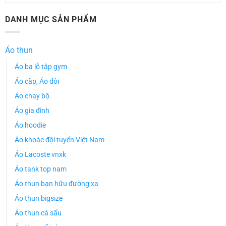
DANH MỤC SẢN PHẨM
Áo thun
Áo ba lỗ tập gym
Áo cặp, Áo đôi
Áo chạy bộ
Áo gia đình
Áo hoodie
Áo khoác đội tuyển Việt Nam
Áo Lacoste vnxk
Áo tank top nam
Áo thun bạn hữu đường xa
Áo thun bigsize
Áo thun cá sấu