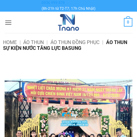
Bỏ
0936 999 878
(8h-21h từ T2-T7; 17h Chủ Nhật)
qua
nội
0
dung
HOME
|
ÁO THUN
|
ÁO THUN ĐỒNG PHỤC
|
ÁO THUN
SỰ KIỆN NƯỚC TĂNG LỰC BASUNG