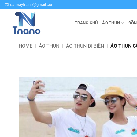
Bỏ
datmaytnano@gmail.com
qua
nội
TRANG CHỦ
ÁO THUN
ĐỒN
dung
HOME
|
ÁO THUN
|
ÁO THUN ĐI BIỂN
|
ÁO THUN C