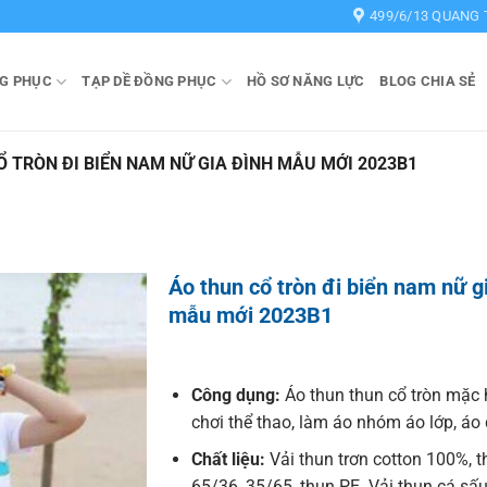
499/6/13 QUANG 
G PHỤC
TẠP DỀ ĐỒNG PHỤC
HỒ SƠ NĂNG LỰC
BLOG CHIA SẺ
Ổ TRÒN ĐI BIỂN NAM NỮ GIA ĐÌNH MẪU MỚI 2023B1
Áo thun cổ tròn đi biển nam nữ g
mẫu mới 2023B1
Công dụng:
Áo thun thun cổ tròn mặc 
chơi thể thao, làm áo nhóm áo lớp, á
Chất liệu:
Vải thun trơn cotton 100%, t
65/36, 35/65, thun PE. Vải thun cá sấu