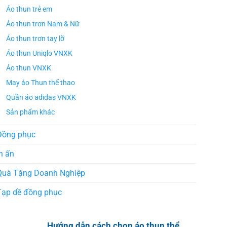
Áo thun trẻ em
Áo thun trơn Nam & Nữ
Áo thun trơn tay lỡ
Áo thun Uniqlo VNXK
Áo thun VNXK
May áo Thun thể thao
Quần áo adidas VNXK
Sản phẩm khác
Đồng phục
n ấn
Quà Tặng Doanh Nghiệp
Tạp dề đồng phục
Hướng dẫn cách chọn áo thun thể