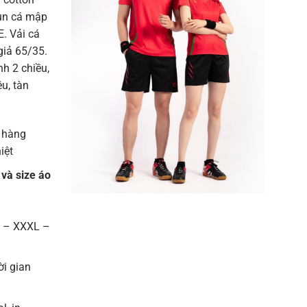
hun cá mập
. Vải cá
giả 65/35.
h 2 chiều,
u, tàn
 hàng
iệt
 và size áo
L – XXXL –
ời gian