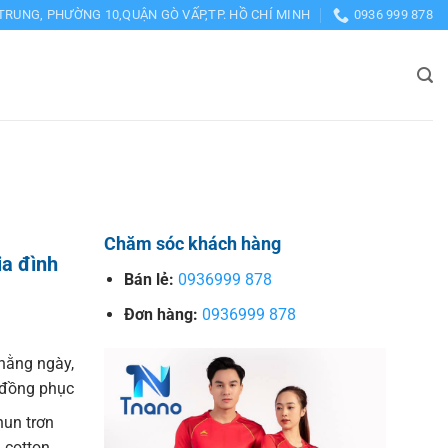
TRUNG, PHƯỜNG 10,QUẬN GÒ VẤP,TP. HỒ CHÍ MINH
0936 999 878
Chăm sóc khách hàng
ia đình
Bán lẻ:
0936999 878
Đơn hàng:
0936999 878
hằng ngày,
o đồng phục
hun trơn
 cotton