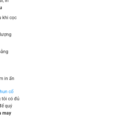
l, in
u
 khi cọc
 lượng
bằng
m in ấn
thun cổ
tôi có đủ
để quý
và may