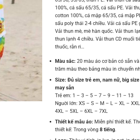
100%, cá sấu 65/35, cá sấu PE. Vải t
cotton 100%, cá mập 65/35, cá mập PE
sấu poly thái 2-4 chiều. Vải cá sấu PE 
Vải thun mè, mè hàn quốc. Vải thun lạn
thun lạnh 4 chiều. Vải thun CD muối tiê
thuốc, rằn ri…
Màu sắc:
20 màu áo cơ bản có sẵn và
trăm màu theo bảng màu in chuyển nh
Size: Đủ size trẻ em, nam nữ, big size
may sẵn
Trẻ em: 1 – 3 – 5 – 7 – 9 – 11 – 13
Nguời lớn: XS – S – M – L – XL – XX
4XL – 5XL – 6XL – 7XL
Thiết kế mẫu áo:
Miễn phí thiết kế. Th
thiết kế: Trong vòng
8 tiếng
.