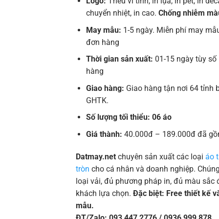
Logo:
Thêu vi tính, in lụa, in pet, in deca
chuyển nhiệt, in cao.
Chống nhiễm mà
May mẫu:
1-5 ngày. Miễn phí may mẫu
đơn hàng
Thời gian sản xuất:
01-15 ngày tùy số
hàng
Giao hàng:
Giao hàng tận nơi 64 tỉnh 
GHTK.
Số lượng tối thiểu: 06 áo
Giá thành:
40.000đ – 189.000đ đã gồ
Datmay.net
chuyên sản xuất các loại
áo 
tròn
cho cá nhân và doanh nghiệp. Chúng 
loại vải, đủ phương pháp in, đủ màu sắc 
khách lựa chọn.
Đặc biệt: Free thiết kế 
mẫu.
ĐT/Zalo: 093 447 2776 / 0936 999 878