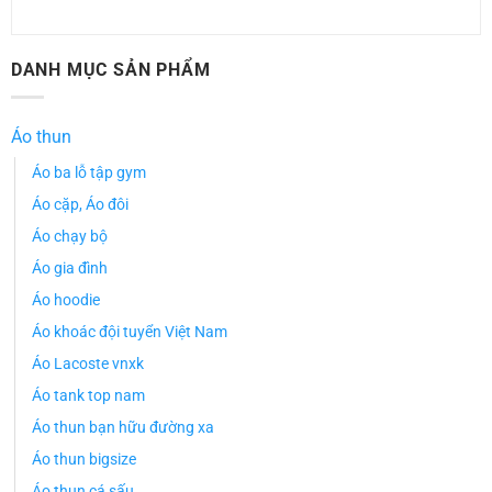
DANH MỤC SẢN PHẨM
Áo thun
Áo ba lỗ tập gym
Áo cặp, Áo đôi
Áo chạy bộ
Áo gia đình
Áo hoodie
Áo khoác đội tuyển Việt Nam
Áo Lacoste vnxk
Áo tank top nam
Áo thun bạn hữu đường xa
Áo thun bigsize
Áo thun cá sấu