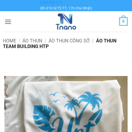
Bỏ
0936 999 878
(8h-21h từ T2-T7; 17h Chủ Nhật)
qua
nội
0
dung
HOME
|
ÁO THUN
|
ÁO THUN CÔNG SỞ
|
ÁO THUN
TEAM BUILDING HTP